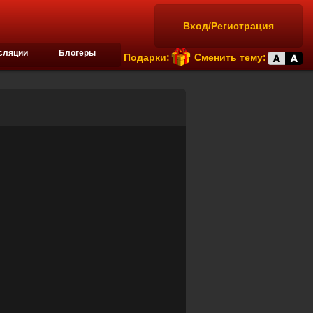
Вход/Регистрация
сляции
Блогеры
Подарки:
Сменить тему: