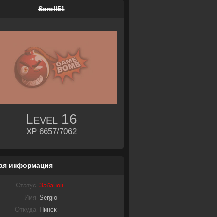
Scroll51
Level
16
XP 6657/7062
ая информация
Статус
Забанен
Имя
Sergio
Откуда
Пинск