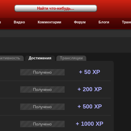
ы
Видео
Комментарии
Форум
Блоги
Тран
Активность
Достижения
Трансляции
+ 50 XP
Получено
+ 200 XP
Получено
+ 500 XP
Получено
+ 1000 XP
Получено