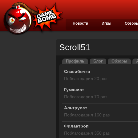
Новости
Игры
Обзор
Scroll51
Профиль
Блог
Обзоры
Спасибочко
Поблагодарил 20 раз
Гуманист
Поблагодарил 70 раз
Альтруист
Поблагодарил 160 раз
Филантроп
Поблагодарил 350 раз