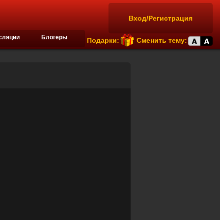
Вход/Регистрация
сляции
Блогеры
Подарки:
Сменить тему: