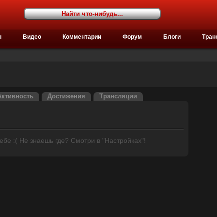
ы
Видео
Комментарии
Форум
Блоги
Тран
Активность
Достижения
Трансляции
бе :( Не знаешь где? Смотри в "Настройках"!