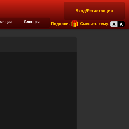
Вход/Регистрация
сляции
Блогеры
Подарки:
Сменить тему: