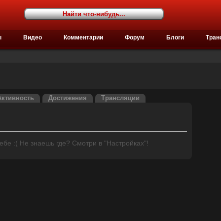
ы
Видео
Комментарии
Форум
Блоги
Тран
Активность
Достижения
Трансляции
бе :( Не знаешь где? Смотри в "Настройках"!