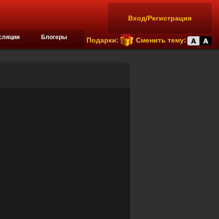
Вход/Регистрация
сляции
Блогеры
Подарки:
Сменить тему: