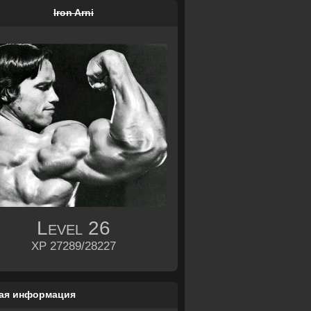
Iron Arni
Level
26
XP 27289/28227
ая информация