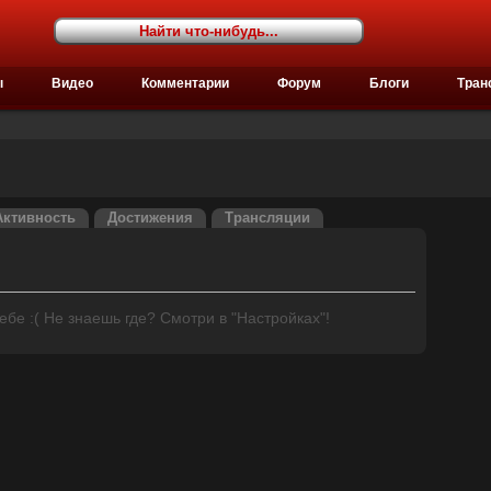
ы
Видео
Комментарии
Форум
Блоги
Тран
Активность
Достижения
Трансляции
бе :( Не знаешь где? Смотри в "Настройках"!