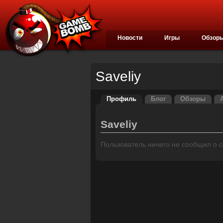
Новости
Игры
Обзор
Saveliy
Профиль
Блог
Обзоры
Saveliy
Пользователь ничего не сообщил о се