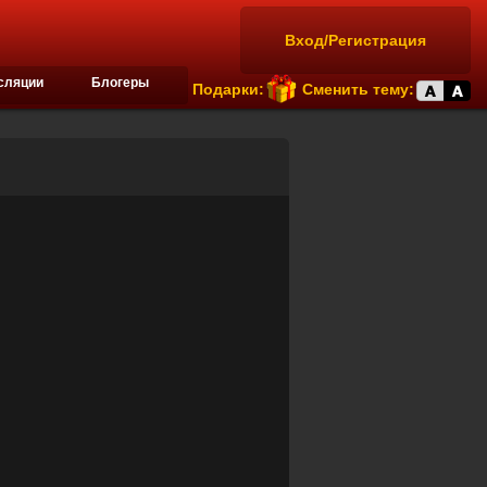
Вход/Регистрация
сляции
Блогеры
Подарки:
Сменить тему: