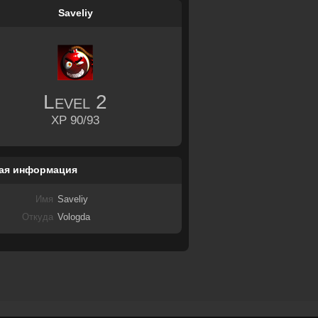
Saveliy
Level
2
XP 90/93
ая информация
Имя
Saveliy
Откуда
Vologda