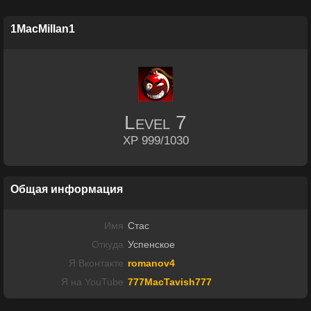
1MacMillan1
Level
7
XP 999/1030
Общая информация
Имя
Стас
Откуда
Успенское
Я Вконтакте
romanov4
Я на YouTube
777MacTavish777