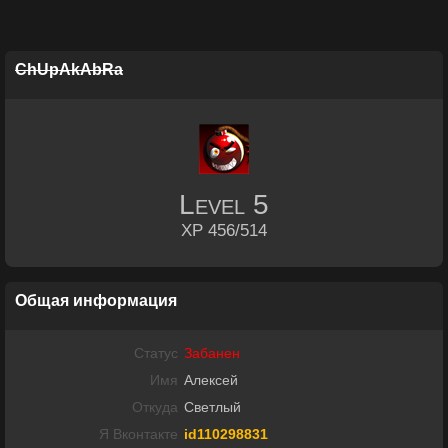
ChUpAkAbRa
Level
5
XP 456/514
Общая информация
Статус
Забанен
Имя
Алексей
Откуда
Светлый
Я Вконтакте
id110298831