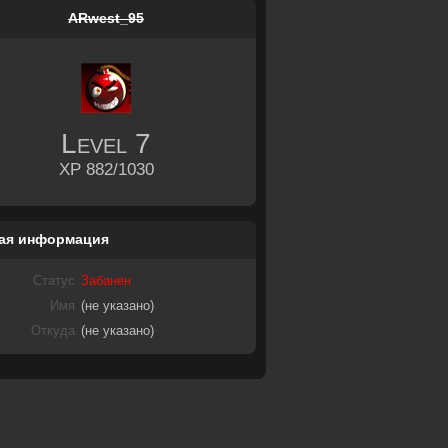
ARwest_95
Level
7
XP 882/1030
ая информация
Статус
Забанен
Имя
(не указано)
Откуда
(не указано)