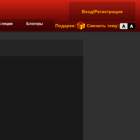
Вход/Регистрация
сляции
Блогеры
Подарки:
Сменить тему: