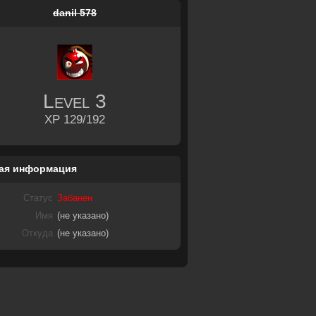
danil 578
Level
3
XP 129/192
ая информация
Статус
Забанен
Имя
(не указано)
Откуда
(не указано)