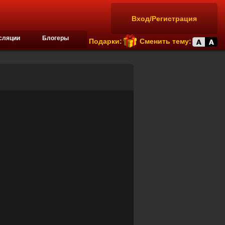
Вход/Регистрация
сляции
Блогеры
Подарки:
Сменить тему: