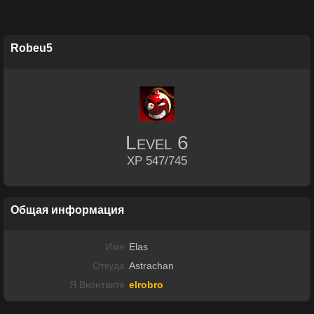
Robeu5
Level
6
XP 547/745
Общая информация
Имя
Elas
Откуда
Astrachan
Я Вконтакте
elrobro