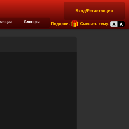
Вход/Регистрация
сляции
Блогеры
Подарки:
Сменить тему: