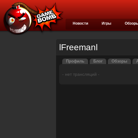
Новости
Игры
Обзор
lFreemanl
Профиль
Блог
Обзоры
- нет трансляций -