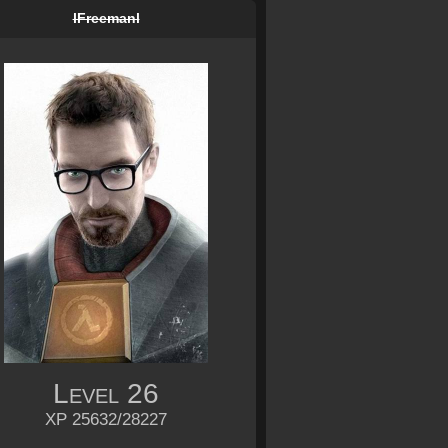
lFreemanl
Level
26
XP 25632/28227