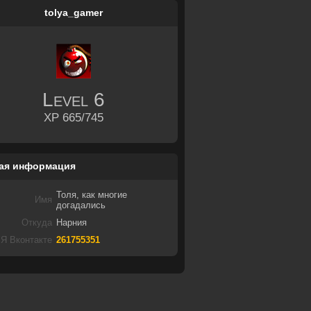
tolya_gamer
Level
6
XP 665/745
ая информация
Толя, как многие
Имя
догадались
Откуда
Нарния
Я Вконтакте
261755351