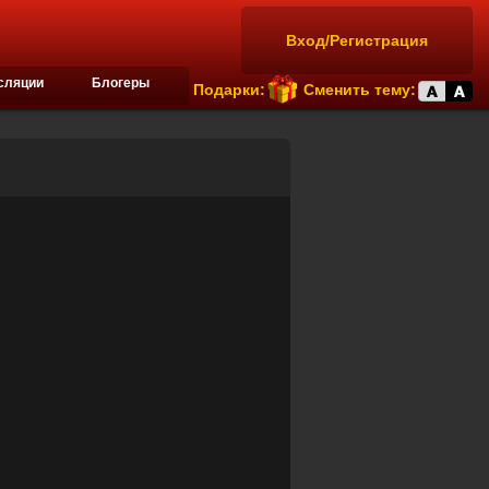
Вход/Регистрация
сляции
Блогеры
Подарки:
Сменить тему: