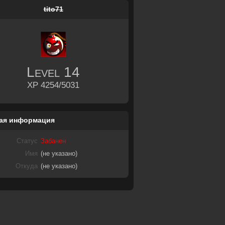
tito71
Level
14
XP 4254/5031
ая информация
Статус
Забанен
Имя
(не указано)
Откуда
(не указано)