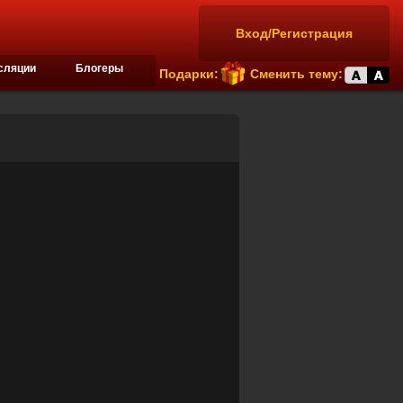
Вход/Регистрация
сляции
Блогеры
Подарки:
Сменить тему: