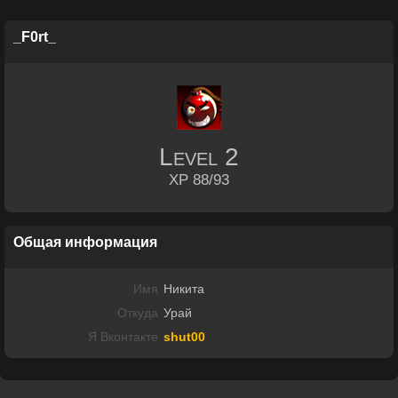
_F0rt_
Level
2
XP 88/93
Общая информация
Имя
Никита
Откуда
Урай
Я Вконтакте
shut00