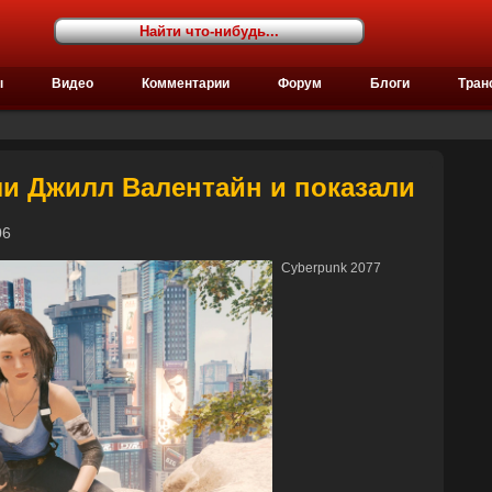
ы
Видео
Комментарии
Форум
Блоги
Тран
ли Джилл Валентайн и показали
8:06
Cyberpunk 2077