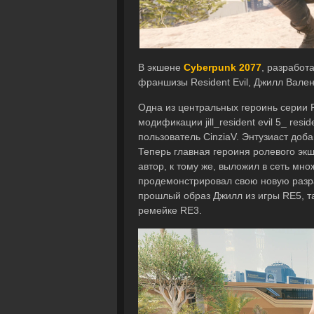
В экшене
Cyberpunk 2077
, разработ
франшизы Resident Evil, Джилл Вален
Одна из центральных героинь серии 
модификации jill_resident evil 5_ res
пользователь CinziaV. Энтузиаст доб
Теперь главная героиня ролевого эк
автор, к тому же, выложил в сеть мно
продемонстрировал свою новую разраб
прошлый образ Джилл из игры RE5, та
ремейке RE3.