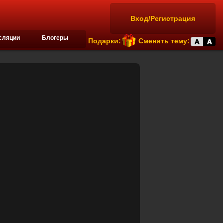
Вход/Регистрация
сляции
Блогеры
Подарки:
Сменить тему: