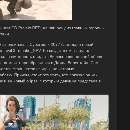
анном CD Projekt RED, нашли одну из главных героинь
тайн.
RE появилась в Cyberpunk 2077 благодаря новой
ident evil 3 remake_NPV. Ее создателем выступил
авил возможность придать Ви совершенно иной образ.
шена может преобразиться в Джилл Валентайн. Сам
жество скриншотов из игры, на которых
отку. Причем, стоит отметить, что показал он как
к и ее новый образ, с которым девушка предстала в