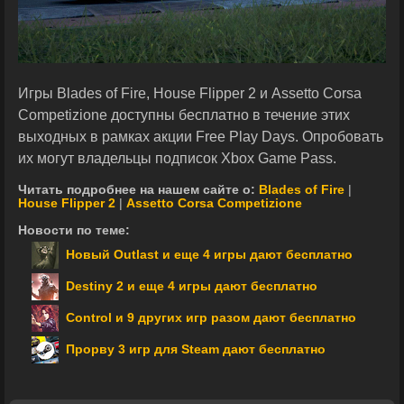
Игры Blades of Fire, House Flipper 2 и Assetto Corsa
Competizione доступны бесплатно в течение этих
выходных в рамках акции Free Play Days. Опробовать
их могут владельцы подписок Xbox Game Pass.
Читать подробнее на нашем сайте о:
Blades of Fire
|
House Flipper 2
|
Assetto Corsa Competizione
Новости по теме:
Новый Outlast и еще 4 игры дают бесплатно
Destiny 2 и еще 4 игры дают бесплатно
Control и 9 других игр разом дают бесплатно
Прорву 3 игр для Steam дают бесплатно