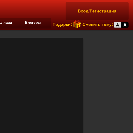
Вход/Регистрация
сляции
Блогеры
Подарки:
Сменить тему: