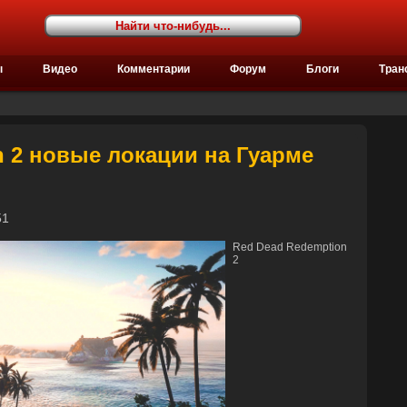
ы
Видео
Комментарии
Форум
Блоги
Тран
n 2 новые локации на Гуарме
5:51
Red Dead Redemption
2