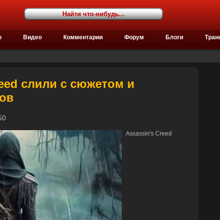
ы
Видео
Комментарии
Форум
Блоги
Тран
eed слили с сюжетом и
тов
1:50
Assassin's Creed