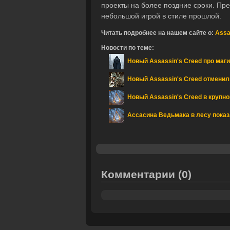
проекты на более поздние сроки. Пре
небольшой игрой в стиле прошлой.
Читать подробнее на нашем сайте о:
Assa
Новости по теме:
Новый Assassin's Creed про маги
Новый Assassin's Creed отменили
Новый Assassin's Creed в крупно
Ассасина Ведьмака в лесу показа
Комментарии
(0)