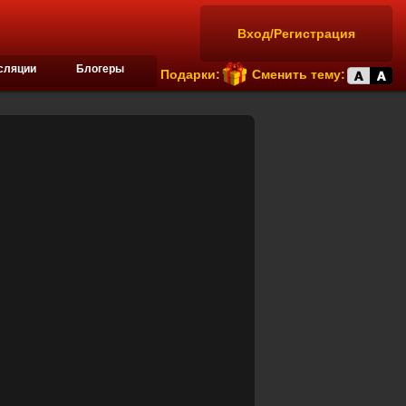
Вход/Регистрация
сляции
Блогеры
Подарки:
Сменить тему: