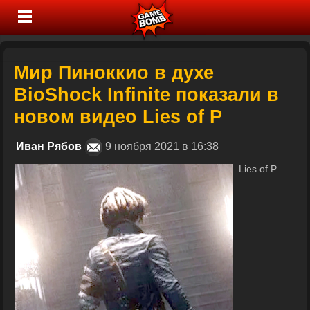
Мир Пиноккио в духе
BioShock Infinite показали в
новом видео Lies of P
Иван Рябов
9 ноября 2021 в 16:38
Lies of P