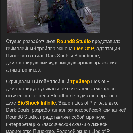
Студия разработчиков
Round8 Studio
представила
геймплейный трейлер экшена
Lies Of P
, адаптации
Пиноккио в стиле Dark Souls и Bloodborne,
демонстрирующий чудовищную армию вражеских
аниматроников.
Официальный геймплейный
трейлер
Lies of P
демонстрирует уникальное сочетание атмосферы
готического экшена Bloodborne и дизайна врагов в
духе
BioShock Infinite
. Экшен Lies of P игра в духе
Dark Souls, разработанная южнокорейской компанией
Round8 Studio, представляет собой мрачную
интерпретацию классической сказки о лживой
марионетке Пиноккио. Ролевой экшен Lies of P