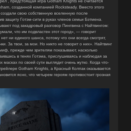
рел , предстоящая игра Gotham Knights не считается
ham, созданной компанией Rocksteady. Вместо этого
создали свою собственную вселенную после
в защиту Готэм-сити в руках членов семьи Бэтмена.
ывают под закадровый разговор Пингвина с Найтвингом:
умали, что им подвластен этот город», — говорит
с нет ни единого шанса, потому что они всегда смотрят,
ки. За твои, за мои. Но никто не говорит о них». Найтвинг
о миф, прежде чем зрителям показывают, насколько
таившись в тенях Готэма, прислушиваясь и наблюдая за
 масках по своей сути выглядит очень жутко. Когда что-
 трейлере Gotham Knights, а Красный Колпак оказывается
тановится ясно, что четырем героям противостоит грозная