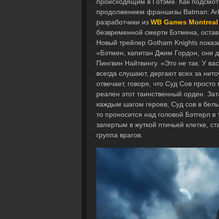
происходящим в Готэме. Как подсмот
продолжением франшизы Batman: Ark
разработчики из
WB Games Montreal
безвременной смерти Бэтмена, остави
Новый трейлер Gotham Knights показ
«Бэтмен, капитан Джим Гордон, они д
Пингвин Найтвингу. «Это не так. У ва
всегда слушают, дергают всех за ниточ
отвечает, говоря, что Суд Сов прост
реален этот таинственный орден. За
каждым шагом героев, Суд сов в белых
то проносится над головой Бэтгерл в
запертым в жуткой птичьей клетке, с
группа врагов.