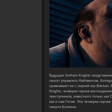
Будущая Gotham Knights представляе
смогут управлять Найтвингом, Бэтге
сравнивают ее с серией игр Batman:
Knights, четверка героев воссоединя
преступников, известного только как 
как и сам Готэм. Эта четверка герое
смерти Бэтмена.