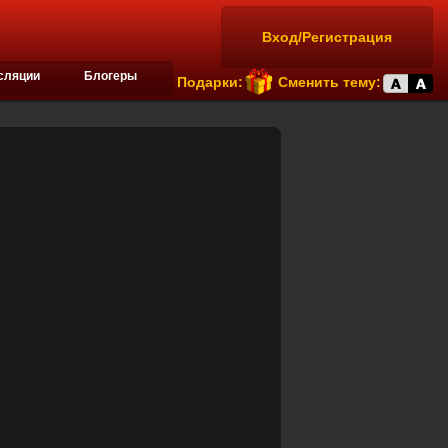
Вход/Регистрация
сляции
Блогеры
Подарки:
Сменить тему: