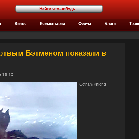
ы
Видео
Комментарии
Форум
Блоги
Тран
ертвым Бэтменом показали в
 в 16:10
Gotham Knights