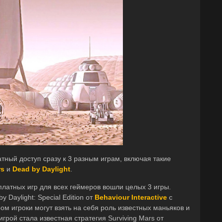
тный доступ сразу к 3 разным играм, включая такие
rs
и
Dead by Daylight
.
платных игр для всех геймеров вошли целых 3 игры.
 Daylight: Special Edition от
Behaviour Interactive
с
м игроки могут взять на себя роль известных маньяков и
грой стала известная стратегия Surviving Mars от