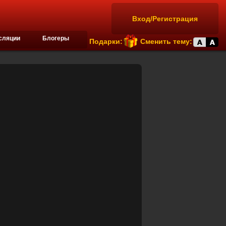
Вход/Регистрация
сляции
Блогеры
Подарки:
Сменить тему: