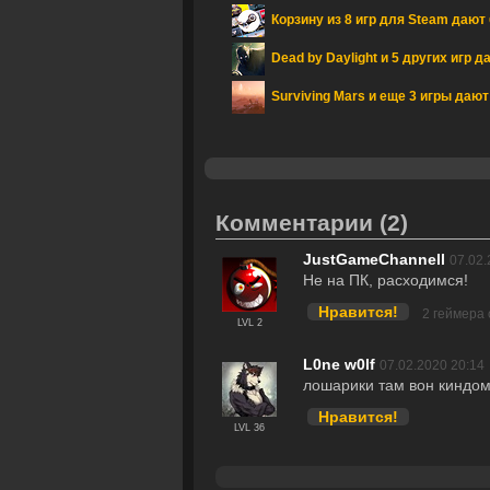
Корзину из 8 игр для Steam дают
Dead by Daylight и 5 других игр 
Surviving Mars и еще 3 игры даю
Комментарии
(2)
JustGameChannell
07.02.
Не на ПК, расходимся!
Нравится!
2 геймера
LVL 2
L0ne w0lf
07.02.2020 20:14
лошарики там вон киндом 
Нравится!
LVL 36