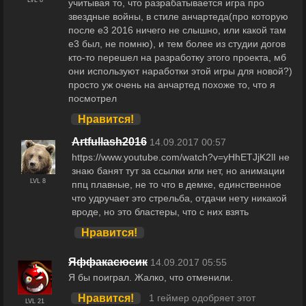
учитывая то, что разрабатывается игра про
звездные войны, в стиле анчартеда(про которую
после e3 2016 ничего не слышно, или какой там
e3 был, не помню), и тем более из студии догов
кто-то перешел на разработку этого проекта, мб
они используют наработки этой игры для новой?)
просто уж очень на анчартед похоже то, что я
посмотрел
Нравится!
Artfullash2016
14.09.2017 00:57
https://www.youtube.com/watch?v=yHhETJjK2lI не
знаю банят тут за ссылки или нет, но анимации
LVL 8
ппц плавные, не то что в демке, единственное
что удручает это стрельба, отдачи нету никакой
вроде, но это бластеры, что с них взять
Нравится!
Яффакасюсик
14.09.2017 05:55
Я бы поиграл. Жалко, что отменили.
Нравится!
1 геймер одобряет этот
LVL 21