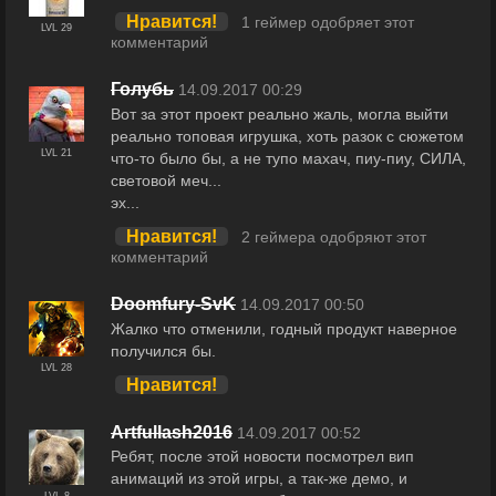
Нравится!
1 геймер одобряет этот
LVL 29
комментарий
Голубь
14.09.2017 00:29
Вот за этот проект реально жаль, могла выйти
реально топовая игрушка, хоть разок с сюжетом
LVL 21
что-то было бы, а не тупо махач, пиу-пиу, СИЛА,
световой меч...
эх...
Нравится!
2 геймера одобряют этот
комментарий
Doomfury-SvK
14.09.2017 00:50
Жалко что отменили, годный продукт наверное
получился бы.
LVL 28
Нравится!
Artfullash2016
14.09.2017 00:52
Ребят, после этой новости посмотрел вип
анимаций из этой игры, а так-же демо, и
LVL 8