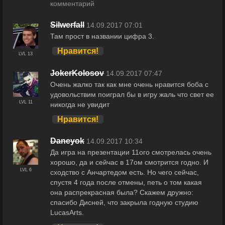
комментарий
Silwerfall
14.09.2017 07:01
Там прост в названии цифра 3.
Нравится!
LVL 13
JokerKolosov
14.09.2017 07:47
Очень жалко так как мне очень нравится боба с
удовольствим поиграл бы в игру жаль что свет ее
LVL 11
никогда не увидит
Нравится!
Daneyok
14.09.2017 10:34
Да игра на презентации 11ого смотрелась очень
хорошо, да и сейчас в 17ом смотрится годно. И
LVL 6
сходство с Анчартедом есть. Но чего сейчас,
спустя 4 года после отмены, петь о том какая
она распрекрасная была? Скажем дружно:
спасибо Дисней, что закрыла годную студию
LucasArts.