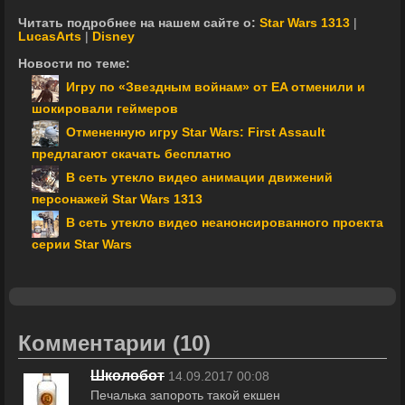
Читать подробнее на нашем сайте о:
Star Wars 1313
|
LucasArts
|
Disney
Новости по теме:
Игру по «Звездным войнам» от EA отменили и
шокировали геймеров
Отмененную игру Star Wars: First Assault
предлагают скачать бесплатно
В сеть утекло видео анимации движений
персонажей Star Wars 1313
В сеть утекло видео неанонсированного проекта
серии Star Wars
Комментарии
(10)
Школобот
14.09.2017 00:08
Печалька запороть такой екшен