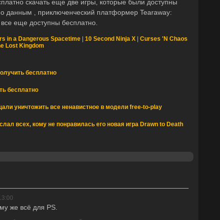
сплатно скачать еще две игры, которые были доступны
По данным , приключенческий платформер Tearaway:
 все еще доступны бесплатно.
rs in a Dangerous Spacetime
|
10 Second Ninja X
|
Curses 'N Chaos
The Lost Kingdom
получить бесплатно
ть бесплатно
али уничтожить все ненавистное в модели free-to-play
л всех, кому не понравилась его новая игра Drawn to Death
13:00
ому же всё для РS.