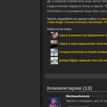
До 4 апреля игроки все еще могут бе
подписчикам сервиса Sony в марте. 
Unfolded и спортивный экшн Disc Jam
Читать подробнее на нашем сайте о:
Love
|
Alien Rage
|
Drawn to Death
|
Invizimals: 
Новости по теме:
Сразу 6 разных игр предлагают 
Сразу 4 игры предлагают получи
Создатели Drawn to Death пообещ
Дэвид Яффе прямым текстом посла
Комментарии
(13)
Stelmashonok
30.03.2017 
Ничего стоящего нет. К т