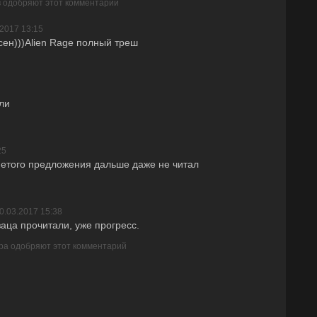
в одобряют этот комментарий
.2017 13:15
сен)))Alien Rage полный треш
ли
25
ле етого предложения дальше даже не читал
0.03.2017 15:38
заца прочитали, уже прогресс.
ра одобряют этот комментарий