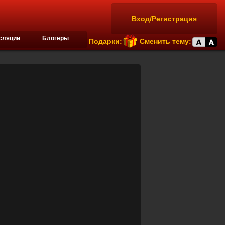
Вход/Регистрация
сляции
Блогеры
Подарки:
Сменить тему: