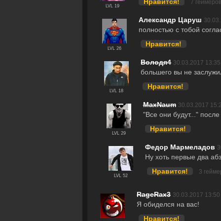
Нравится!
7 геймеро
LVL 19
Александр Царуш
30.03
полностью с тобой согла
Нравится!
LVL 26
Володя4
30.03.2017 13:35
большего вы не заслужи
Нравится!
LVL 18
MaxNaum
30.03.2017 15:
"Все они будут..." пос
Нравится!
LVL 29
Федор Мармеладов
3
Ну хоть первые два аб
Нравится!
3 гейме
LVL 52
RageRax3
30.03.2017 13:50
Я обиделся на вас!
Нравится!