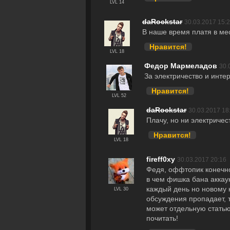
LVL 14
daRockstar
30.03.2017 15:
В наше время платя в мес
Нравится!
LVL 18
Федор Мармеладов
30.
За электричество и инте
Нравится!
LVL 52
daRockstar
30.03.2017 18
Плачу, но ни электричес
Нравится!
LVL 18
fireff0xy
30.03.2017 20:16
Федя, оффтопик конечно
в чем фишка бана аккаун
каждый день но новому к
LVL 30
обсуждения пропадает, т.
может отдельную статью
почитать!