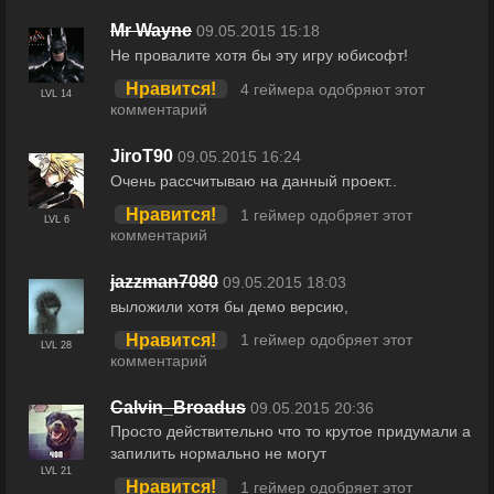
Mr Wayne
09.05.2015 15:18
Не провалите хотя бы эту игру юбисофт!
Нравится!
4 геймера одобряют этот
LVL 14
комментарий
JiroT90
09.05.2015 16:24
Очень рассчитываю на данный проект..
Нравится!
1 геймер одобряет этот
LVL 6
комментарий
jazzman7080
09.05.2015 18:03
выложили хотя бы демо версию,
Нравится!
1 геймер одобряет этот
LVL 28
комментарий
Calvin_Broadus
09.05.2015 20:36
Просто действительно что то крутое придумали а
запилить нормально не могут
LVL 21
Нравится!
1 геймер одобряет этот