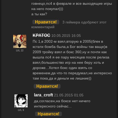
говнецо,пс4 в феврале и все выходящие игры
на него покупал)))
а ты как?
Нравится!
3 геймера одобряют этот
комментарий
KPATOC
10.05.2015 16:05
Пс 1,в 2002-м взял,вторую в 2005(блек в
кстати бомба была,а Бог войны так ваще)в
LVL 22
2009 тройку взял и бокс 360,ну и почти как
вышла пс4 я ее пару месяцев после релиза
взял,большенство игр на нее беру хоть и
дороже...Хотел бокс один взять со
временем,да что-то передумал,не интересно
там пока,да и деньги не лишние))
Нравится!
lara_croft
21.05.2015 01:05
да,согласен,на боксе нет ничего
интересного сейчас...
LVL 9
Нравится!