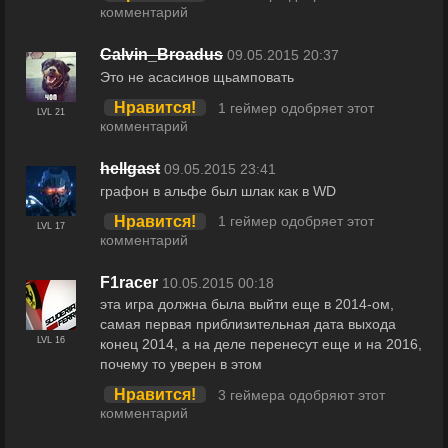
комментарий
Calvin_Broadus
09.05.2015 20:37
Это не асасинов щьамповать
Нравится!
1 геймер одобряет этот
LVL 21
комментарий
hellgast
09.05.2015 23:41
графон в альфе был шлак как в WD
Нравится!
1 геймер одобряет этот
LVL 17
комментарий
F1racer
10.05.2015 00:18
эта игра должна была выйти еще в 2014-ом,
самая первая приблизительная дата выхода
LVL 16
конец 2014, а на деле перенесут еще и на 2016,
почему то уверен в этом
Нравится!
3 геймера одобряют этот
комментарий