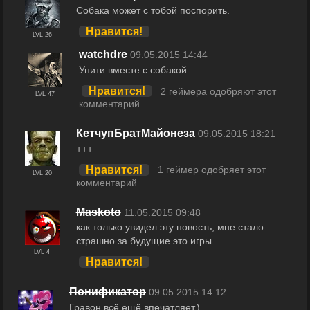
Собака может с тобой поспорить.
Нравится!
LVL 26
watchdre
09.05.2015 14:44
Унити вместе с собакой.
Нравится!
2 геймера одобряют этот
LVL 47
комментарий
КетчупБратМайонеза
09.05.2015 18:21
+++
Нравится!
1 геймер одобряет этот
LVL 20
комментарий
Maskoto
11.05.2015 09:48
как только увидел эту новость, мне стало
страшно за будущие это игры.
LVL 4
Нравится!
Понификатор
09.05.2015 14:12
Гравон всё ещё впечатляет.)