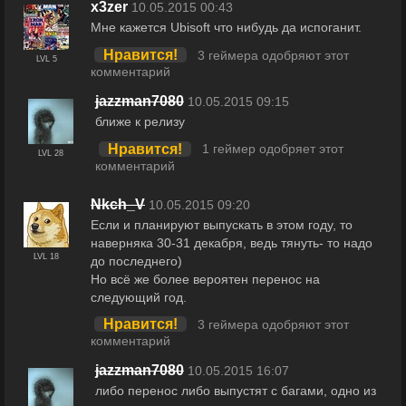
x3zer
10.05.2015 00:43
Мне кажется Ubisoft что нибудь да испоганит.
Нравится!
3 геймера одобряют этот
LVL 5
комментарий
jazzman7080
10.05.2015 09:15
ближе к релизу
Нравится!
1 геймер одобряет этот
LVL 28
комментарий
Nkch_V
10.05.2015 09:20
Если и планируют выпускать в этом году, то
наверняка 30-31 декабря, ведь тянуть- то надо
LVL 18
до последнего)
Но всё же более вероятен перенос на
следующий год.
Нравится!
3 геймера одобряют этот
комментарий
jazzman7080
10.05.2015 16:07
либо перенос либо выпустят с багами, одно из