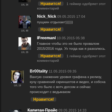
Нравится!
1 геймер одобряет этот
LVL 34
комментарий
Nick_Nick
09.05.2015 17:04
пущкин отдыхает))))))
Нравится!
LVL 46
lFreemanl
10.05.2015 05:38
Главное чтобы это не было провалом
2015/2016 года. Ух тогда как я разозлюсь.
LVL 26
Нравится!
1 геймер одобряет этот
комментарий
Br00tality
11.05.2015 09:35
Вангую снижение уровня графена к релизу,
кучу сравнений скриншотов и видео, и собсна
LVL 19
того что было с вотч догсом и сейчас
происходит с ведьмаком
Нравится!
Капитан Прайс
09.05.2015 14:33