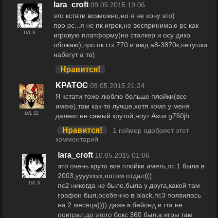
lara_croft
09.05.2015 19:06
это кстати возможно,но я не хочу это)
про pc...я не пк игрок,не воспринимаю pc как
LVL 9
игровую платформу(но сталкер и осу дико
обожаю),про пк:гтх 770 и амд а8-3870к,петушки
набегут а то)
Нравится!
KPATOC
09.05.2015 21:24
Я кстати тоже люблю больше плойки(все
имею),там как-то лучше,хотя комп у меня
LVL 22
далеко не самый крутой,ноут Asus g750jh
Нравится!
1 геймер одобряет этот
комментарий
lara_croft
10.05.2015 01:06
это очень круто все плойки иметь,пс 1 была в
2003,уууухххх,потом отдал(((
LVL 9
пс2 никогда не было,была у друга,какой там
графон был,особенно в black,пс3 появилась
на 2 месяца)))) даже в бейонд и гта не
поиграл,до этого бокс 360 был,а игры там