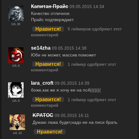
Капитан Прайс
09.05.2015 14:34
Качество отличное.
Прайс подтверждает.
LVL 26
Нравится!
5 геймеров одобряют этот
комментарий
se14zha
09.05.2015 14:38
Юби не может, массив поможет
Нравится!
1 геймер одобряет этот
LVL 6
комментарий
lara_croft
09.05.2015 14:39
боже,как же я хочу ее на пс4(((((((
Нравится!
1 геймер одобряет этот
LVL 9
комментарий
KPATOC
09.05.2015 16:11
Думаю лажа будет,надо ее на писи брать
Нравится!
LVL 22