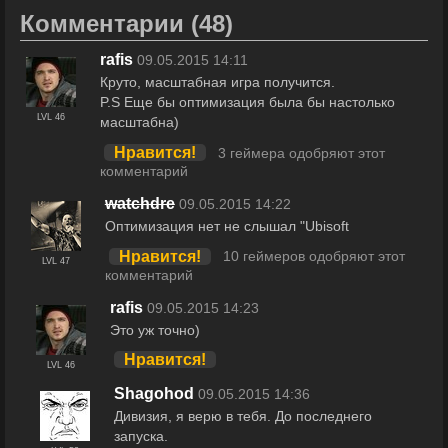
Комментарии
(48)
rafis
09.05.2015 14:11
Круто, масштабная игра получится.
P.S Еще бы оптимизация была бы настолько
LVL 46
масштабна)
Нравится!
3 геймера одобряют этот
комментарий
watchdre
09.05.2015 14:22
Оптимизация нет не слышал "Ubisoft
Нравится!
10 геймеров одобряют этот
LVL 47
комментарий
rafis
09.05.2015 14:23
Это уж точно)
Нравится!
LVL 46
Shagohоd
09.05.2015 14:36
Дивизия, я верю в тебя. До последнего
запуска.