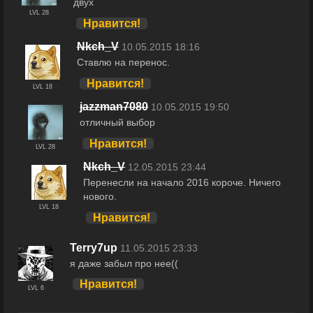
двух
LVL 28
Нравится!
Nkch_V
10.05.2015 18:16
Ставлю на перенос.
Нравится!
LVL 18
jazzman7080
10.05.2015 19:50
отличный выбор
Нравится!
LVL 28
Nkch_V
12.05.2015 23:44
Перенесли на начало 2016 короче. Ничего
нового.
LVL 18
Нравится!
Terry7up
11.05.2015 23:33
я даже забыл про нее((
Нравится!
LVL 6