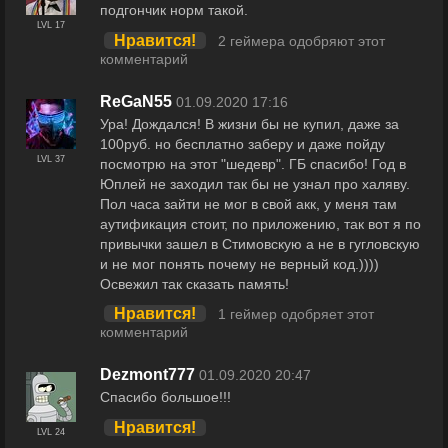
подгончик норм такой.
LVL 17
Нравится!
2 геймера одобряют этот
комментарий
ReGaN55
01.09.2020 17:16
Ура! Дождался! В жизни бы не купил, даже за
100руб. но бесплатно заберу и даже пойду
LVL 37
посмотрю на этот "шедевр". ГБ спасибо! Год в
Юплей не заходил так бы не узнал про халяву.
Пол часа зайти не мог в свой акк, у меня там
аутификация стоит, по приложению, так вот я по
привычки зашел в Стимовскую а не в гугловскую
и не мог понять почему не верный код.))))
Освежил так сказать память!
Нравится!
1 геймер одобряет этот
комментарий
Dezmont777
01.09.2020 20:47
Спасибо большое!!!
Нравится!
LVL 24