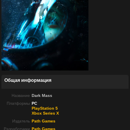
Общая информация
Название
Dark Mass
Платформы
PC
PlayStation 5
Xbox Series X
Издатель
Path Games
Разработчики
Path Games