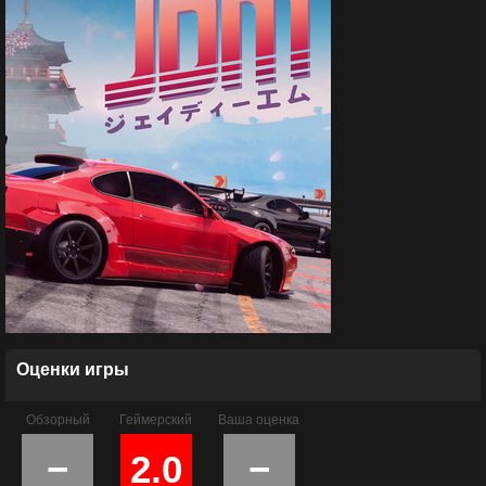
Оценки игры
Обзорный
Геймерский
Ваша оценка
−
2.0
−