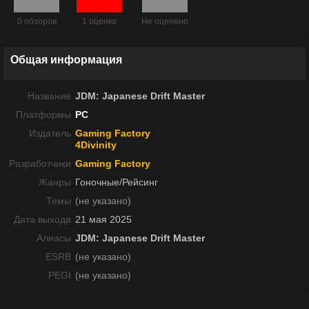
0 обзоров
1 оценка
Не оценено
Общая информация
Название
JDM: Japanese Drift Master
Платформы
PC
Издатель
Gaming Factory
4Divinity
Разработчики
Gaming Factory
Жанры
Гоночные/Рейсинг
Темы
(не указано)
Дата выхода
21 мая 2025
Алиасы
JDM: Japanese Drift Master
ESRB
(не указано)
PEGI
(не указано)