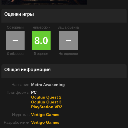
Оценки игры
Обзорный
Геймерский
Ваша оценка
−
8.0
−
0 обзоров
5 оценок
Не оценено
Общая информация
Название
Metro Awakening
Платформы
PC
Oculus Quest 2
Oculus Quest 3
PlayStation VR2
Издатель
Vertigo Games
Разработчики
Vertigo Games