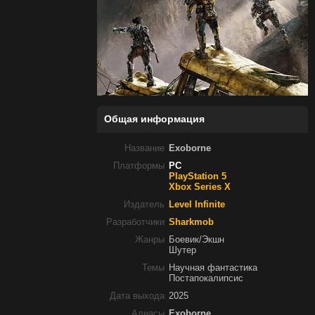
Общая информация
Название
Exoborne
Платформы
PC
PlayStation 5
Xbox Series X
Издатель
Level Infinite
Разработчики
Sharkmob
Жанры
Боевик/Экшн
Шутер
Темы
Научная фантастика
Постапокалипсис
Дата выхода
2025
Алиасы
Exoborne