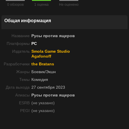
0 обзоров
1 оценка
Не оценено
Общая информация
Название
Русы против ящеров
Платформы
PC
Издатель
Smola Game Studio
Agafonoff
Разработчики
the Bratans
Жанры
Боевик/Экшн
Темы
Комедия
Дата выхода
27 сентября 2023
Алиасы
Русы против ящеров
ESRB
(не указано)
PEGI
(не указано)