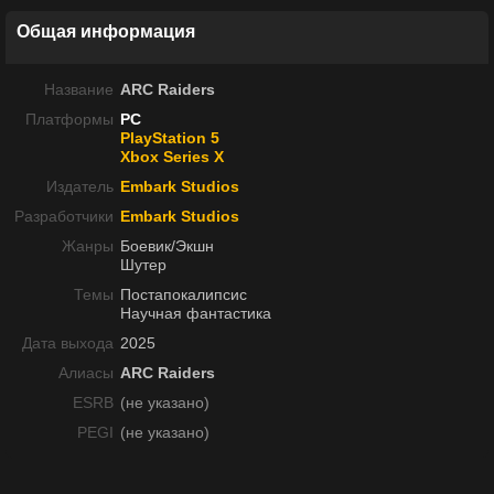
Общая информация
Название
ARC Raiders
Платформы
PC
PlayStation 5
Xbox Series X
Издатель
Embark Studios
Разработчики
Embark Studios
Жанры
Боевик/Экшн
Шутер
Темы
Постапокалипсис
Научная фантастика
Дата выхода
2025
Алиасы
ARC Raiders
ESRB
(не указано)
PEGI
(не указано)