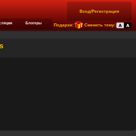
Вход/Регистрация
сляции
Блогеры
Подарки:
Сменить тему:
s
Daemonhunters – Анонсирующий тизер