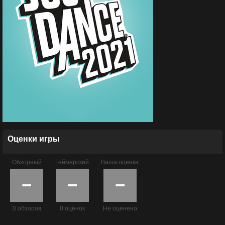
Оценки игры
Обзорный
Геймерский
Ваша оценка
−
−
−
0 обзоров
0 оценок
Не оценено