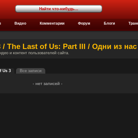
ы
Видео
Комментарии
Форум
Блоги
Тран
/ The Last of Us: Part III / Одни из на
видео и контент пользователей сайта.
f Us 3
Все записи
- нет записей -