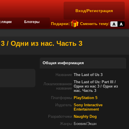
Вход/Регистрация
сляции
Блогеры
Подарки:
Сменить тему:
с 3 / Одни из нас. Часть 3
Общая информация
Название
The Last of Us 3
The Last of Us: Part III /
Локализованное
Одни из нас 3 / Одни из
название
нас. Часть 3
Платформы
PlayStation 5
Издатель
Sony Interactive
Entertainment
Разработчики
Naughty Dog
Жанры
Боевик/Экшн