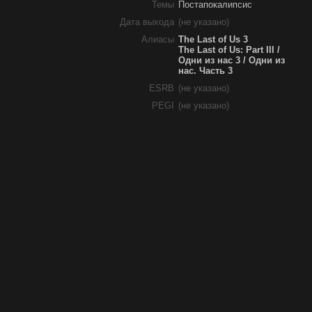
Темы
Постапокалипсис
Дата выхода
(не указано)
Алиасы
The Last of Us 3
The Last of Us: Part III /
Одни из нас 3 / Одни из
нас. Часть 3
ESRB
(не указано)
PEGI
(не указано)