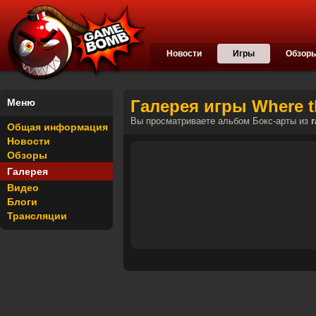
Новости
Игры
Обзор
Меню
Галерея игры Where th
Вы просматриваете альбом Бокс-арты из
г
Общая информация
Новости
Обзоры
Галерея
Видео
Блоги
Трансляции