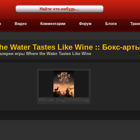
ы
Видео
Комментарии
Форум
Блоги
Тран
e Water Tastes Like Wine :: Бокс-арт
алереи игры Where the Water Tastes Like Wine
BBCode: [img]333366[/img]