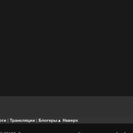
оги
|
Трансляции
|
Блогеры
▲ Наверх