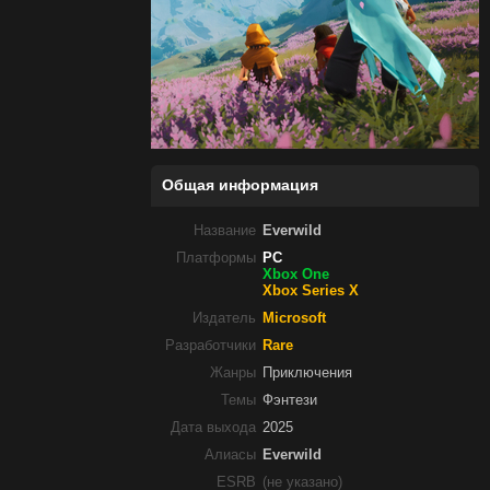
Общая информация
Название
Everwild
Платформы
PC
Xbox One
Xbox Series X
Издатель
Microsoft
Разработчики
Rare
Жанры
Приключения
Темы
Фэнтези
Дата выхода
2025
Алиасы
Everwild
ESRB
(не указано)