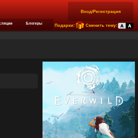
Вход/Регистрация
сляции
Блогеры
Подарки:
Сменить тему: