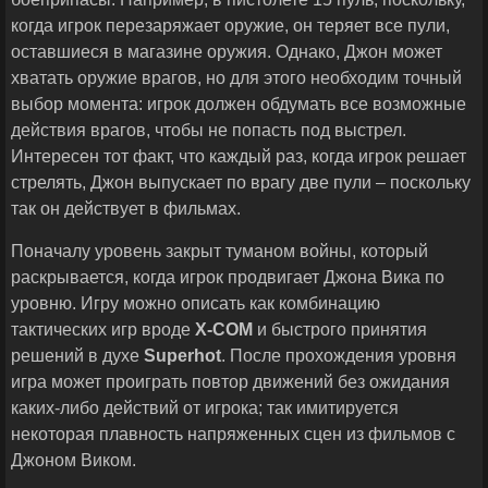
когда игрок перезаряжает оружие, он теряет все пули,
оставшиеся в магазине оружия. Однако, Джон может
хватать оружие врагов, но для этого необходим точный
выбор момента: игрок должен обдумать все возможные
действия врагов, чтобы не попасть под выстрел.
Интересен тот факт, что каждый раз, когда игрок решает
стрелять, Джон выпускает по врагу две пули – поскольку
так он действует в фильмах.
Поначалу уровень закрыт туманом войны, который
раскрывается, когда игрок продвигает Джона Вика по
уровню. Игру можно описать как комбинацию
тактических игр вроде
X
-
COM
и быстрого принятия
решений в духе
Superhot
. После прохождения уровня
игра может проиграть повтор движений без ожидания
каких-либо действий от игрока; так имитируется
некоторая плавность напряженных сцен из фильмов с
Джоном Виком.