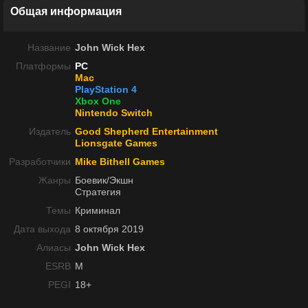
Общая информация
Название
John Wick Hex
Платформы
PC
Mac
PlayStation 4
Xbox One
Nintendo Switch
Издатель
Good Shepherd Entertainment
Lionsgate Games
Разработчики
Mike Bithell Games
Жанры
Боевик/Экшн
Стратегия
Темы
Криминал
Дата выхода
8 октября 2019
Алиасы
John Wick Hex
ESRB
M
PEGI
18+