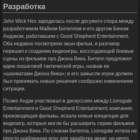
Разработка
John Wick Hex зародилась после досужего спора между
разработчиком Майком Бителлом и его другом Беном
Андаком, работавшим с Good Shepherd Entertainment.
Оба недавно посмотрели экшн-фильм, и разговор
перешел к созданию видеоигры, воссоздающей боевые
сцены из фильмов про Джона Вика. Бителл предложил
идею пошаговой тактической игры, назвав ее
«шахматами Джона Вика»; в его замысле игрок должен
был принимать новые решения сообразно изменениям
ситуации.
Позже Андак участвовал в дискуссиях между Lionsgate
Entertainment и Good Shepherd Entertainment; компания,
производящая фильмы, искала новые концепции для
видеоигр, которые могли бы расширить серию фильмов
про Джона Вика. По словам Бителла, Lionsgate хотела не
просто шаблонную игру для заработка денег, но нечто