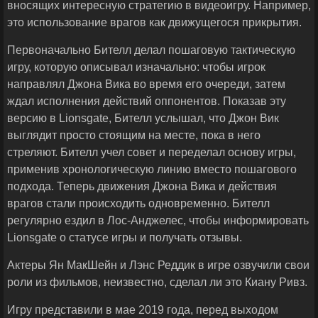
вносящих интересную стратегию в видеоигру. Например,
это использование врагов как движущегося прикрытия.
Первоначально Бителл делал пошаговую тактическую
игру, которую описывал изначально: чтобы игрок
направлял Джона Вика во время его очереди, затем
ждал исполнения действий оппонентов. Показав эту
версию в Lionsgate, Бителл услышал, что Джон Вик
выглядит просто стоящим на месте, пока в него
стреляют. Бителл учел совет и переделал основу игры,
применив хронологическую линию вместо пошагового
подхода. Теперь движения Джона Вика и действия
врагов стали происходить одновременно. Бителл
регулярно ездил в Лос-Анджелес, чтобы информировать
Lionsgate о статусе игры и получать отзывы.
Актеры Ян МакШейн и Лэнс Реддик в игре озвучили свои
роли из фильмов, неизвестно, сделал ли это Киану Ривз.
Игру представили в мае 2019 года, перед выходом