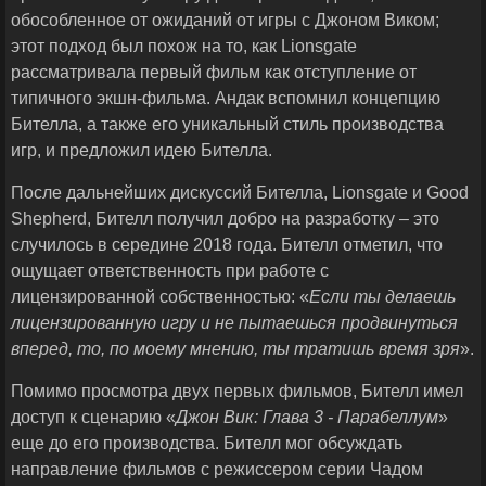
обособленное от ожиданий от игры с Джоном Виком;
этот подход был похож на то, как Lionsgate
рассматривала первый фильм как отступление от
типичного экшн-фильма. Андак вспомнил концепцию
Бителла, а также его уникальный стиль производства
игр, и предложил идею Бителла.
После дальнейших дискуссий Бителла, Lionsgate и Good
Shepherd, Бителл получил добро на разработку – это
случилось в середине 2018 года. Бителл отметил, что
ощущает ответственность при работе с
лицензированной собственностью: «
Если ты делаешь
лицензированную игру и не пытаешься продвинуться
вперед, то, по моему мнению, ты тратишь время зря
».
Помимо просмотра двух первых фильмов, Бителл имел
доступ к сценарию «
Джон Вик: Глава 3 - Парабеллум
»
еще до его производства. Бителл мог обсуждать
направление фильмов с режиссером серии Чадом