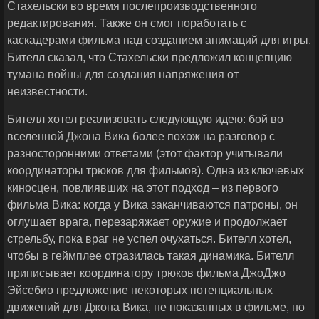
Стахельски во время послепроизводственного
редактирования. Также он смог поработать с
каскадерами фильма над созданием анимаций для игры.
Бителл сказал, что Стахельски предложил концепцию
тумана войны для создания напряжения от
неизвестности.
Бителл хотел реализовать следующую идею: бой во
вселенной Джона Вика более похож на разговор с
разносторонними ответами (этот фактор учитывали
координаторы трюков для фильмов). Одна из ключевых
киносцен, повлиявших на этот подход – из первого
фильма Вика: когда у Вика заканчиваются патроны, он
оглушает врага, перезаряжает оружие и продолжает
стрельбу, пока враг не успел очухаться. Бителл хотел,
чтобы в геймплее отразилась такая динамика. Бителл
приписывает координатору трюков фильма ДжоДжо
Эйсебио предложение некоторых потенциальных
движений для Джона Вика, не показанных в фильме, но