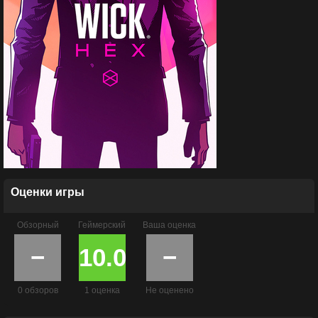
Оценки игры
Обзорный
Геймерский
Ваша оценка
−
10.0
−
0 обзоров
1 оценка
Не оценено