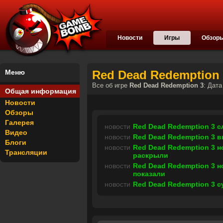
Новости
Игры
Обзор
Меню
Red Dead Redemption 
Все об игре
Red Dead Redemption 3
: Дат
Общая информация
Новости
Обзоры
Галерея
новости
Red Dead Redemption 3 
Видео
новости
Red Dead Redemption 3 
Блоги
новости
Red Dead Redemption 3 н
Трансляции
раскрыли
новости
Red Dead Redemption 3 н
показали
новости
Red Dead Redemption 3 