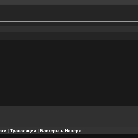
оги
|
Трансляции
|
Блогеры
▲ Наверх