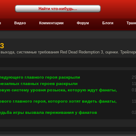
ы
Видео
Комментарии
Форум
Блоги
Тран
3
а выхода, системные требования Red Dead Redemption 3, оценки. Трейлер
следующего главного героя раскрыли
29
внезапных главных героев раскрыли
11
овую систему уровня розыска, которую ждут фанаты,
01
ового главного героя, которого хотят видеть фанаты,
11
судьба игры вызвала переживания у фанатов
02