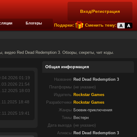
Вход/Регистрация
сляции
Блогеры
Подарки:
Сменить тему:
ы, видео Red Dead Redemption 3. Обзоры, секреты, чит коды.
Общая информация
.04.2026 01:19
Название
Red Dead Redemption 3
.03.2026 21:54
Платформы
(не указано)
.12.2025 18:03
Издатель
Rockstar Games
.11.2025 18:48
Разработчики
Rockstar Games
Жанры
Боевик-приключения
.11.2025 19:41
Темы
Вестерн
Дата выхода
(не указано)
Алиасы
Red Dead Redemption 3