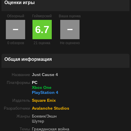
Оценки игры
Обзорный
Геймерский
Ваша оценка
−
6.7
−
0 обзоров
21 оценка
Не оценено
Общая информация
Название
Just Cause 4
Платформы
PC
Xbox One
PlayStation 4
Издатель
Square Enix
Разработчики
Avalanche Studios
Жанры
Боевик/Экшн
Шутер
Темы
Гражданская война