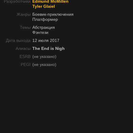
Разработчики
Edmund McMillen
Tyler Glaiel
Жанры
Боевик-приключения
Платформер
Темы
Абстракция
Фэнтези
Дата выхода
12 июля 2017
Алиасы
The End is Nigh
ESRB
(не указано)
PEGI
(не указано)