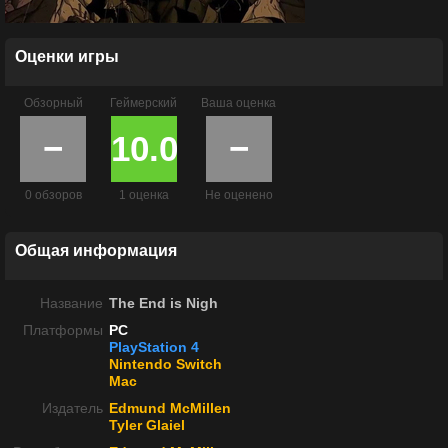
Оценки игры
Обзорный
Геймерский
Ваша оценка
−
10.0
−
0 обзоров
1 оценка
Не оценено
Общая информация
Название
The End is Nigh
Платформы
PC
PlayStation 4
Nintendo Switch
Mac
Издатель
Edmund McMillen
Tyler Glaiel