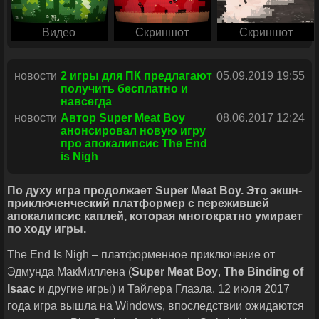
Видео
Скриншот
Скриншот
новости
2 игры для ПК предлагают
05.09.2019 19:55
получить бесплатно и
навсегда
новости
Автор Super Meat Boy
08.06.2017 12:24
анонсировал новую игру
про апокалипсис The End
is Nigh
По духу игра продолжает Super Meat Boy. Это экшн-
приключенческий платформер с пережившей
апокалипсис каплей, которая многократно умирает
по ходу игры.
The End Is Nigh – платформенное приключение от
Эдмунда МакМиллена (
Super Meat Boy
,
The Binding of
Isaac
и другие игры) и Тайлера Глаэла. 12 июля 2017
года игра вышла на Windows, впоследствии ожидаются