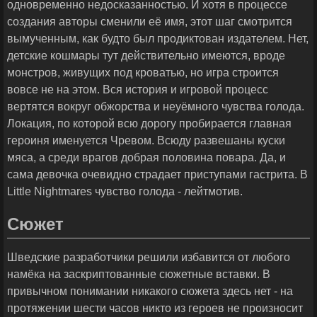
одновременно недосказанностью. И хотя в процессе
создания авторы сменили её имя, этот шаг смотрится
вымученным, как будто был продиктован издателем. Нет,
детские кошмары тут действительно имеются, вроде
монстров, живущих под кроватью, но игра строится
вовсе не на этом. Вся история и игровой процесс
вертятся вокруг обжорства и неуёмного чувства голода.
Локация, по которой всю дорогу пробирается главная
героиня именуется Чревом. Всюду развешаны куски
мяса, а среди врагов добрая половина повара. Да, и
сама девочка очевидно страдает приступами гастрита. В
Little Nightmares чувство голода - лейтмотив.
Сюжет
Шведские разработчики решили избавится от любого
намёка на заскриптованные сюжетные вставки. В
привычном понимании никакого сюжета здесь нет - на
протяжении шести часов никто из героев не произносит