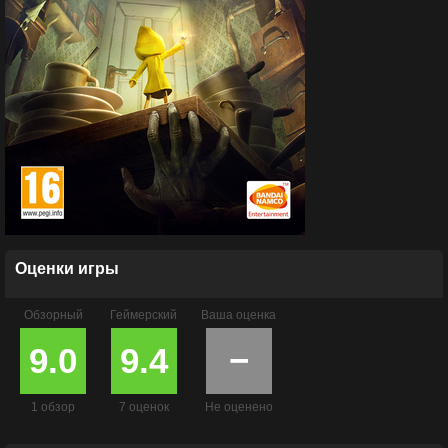
Оценки игры
Обзорный
Геймерский
Ваша оценка
9.0
9.4
−
1 обзор
7 оценок
Не оценено