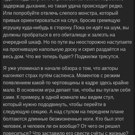
задержав дыхание, но такая удача происходит редко.
Или попробуйте отвлечь слепого монстра, который
привык ориентироваться на слух, бросив гремящую
игрушку куда-нибудь в сторону. Пока он идёт на шум, вы
должны пробраться в его обиталище и залезть на
очередной шкаф. Но по пути вы неосторожно наступаете
на прогнившую напольную доску и скрип раздаётся на
весь дом. Что же теперь будет? Поджилки трясутся.
Я уже упоминал в начале обзора о том, что авторы
нагоняют страх путём саспенса. Моментов с резким
появлением какой-то чертовщины в кадре здесь крайне
мало. В основном игра делает так, чтобы вы пугали себя
сами. К примеру, в одной комнате мы видим стул,
который нужно пододвинуть, чтобы перейти в
следующую секцию. А над стулом на переднем плане
болтаются длинные безжизненные ноги. Кто был этот
человек, и человек ли он вообще? От чего он решил
повеситься? Что заставило его свести счёты с жизнью?