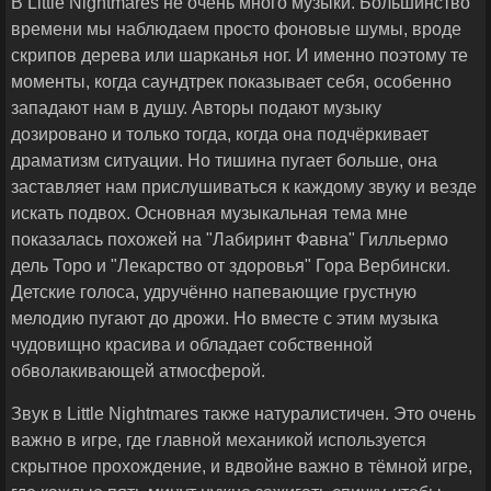
В Little Nightmares не очень много музыки. Большинство
времени мы наблюдаем просто фоновые шумы, вроде
скрипов дерева или шарканья ног. И именно поэтому те
моменты, когда саундтрек показывает себя, особенно
западают нам в душу. Авторы подают музыку
дозировано и только тогда, когда она подчёркивает
драматизм ситуации. Но тишина пугает больше, она
заставляет нам прислушиваться к каждому звуку и везде
искать подвох. Основная музыкальная тема мне
показалась похожей на "Лабиринт Фавна" Гилльермо
дель Торо и "Лекарство от здоровья" Гора Вербински.
Детские голоса, удручённо напевающие грустную
мелодию пугают до дрожи. Но вместе с этим музыка
чудовищно красива и обладает собственной
обволакивающей атмосферой.
Звук в Little Nightmares также натуралистичен. Это очень
важно в игре, где главной механикой используется
скрытное прохождение, и вдвойне важно в тёмной игре,