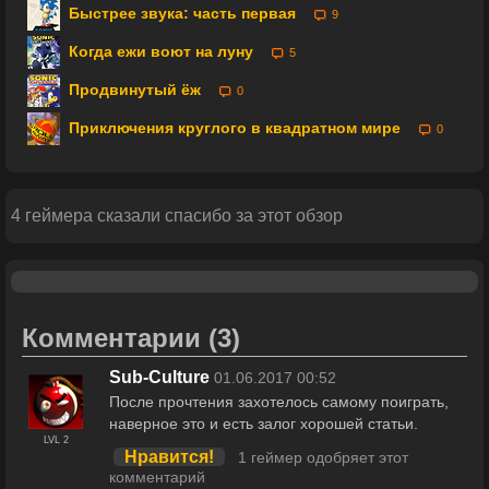
Быстрее звука: часть первая
9
Когда ежи воют на луну
5
Продвинутый ёж
0
Приключения круглого в квадратном мире
0
4 геймера сказали спасибо за этот обзор
Комментарии
(3)
Sub-Culture
01.06.2017 00:52
После прочтения захотелось самому поиграть,
наверное это и есть залог хорошей статьи.
LVL 2
Нравится!
1 геймер одобряет этот
комментарий