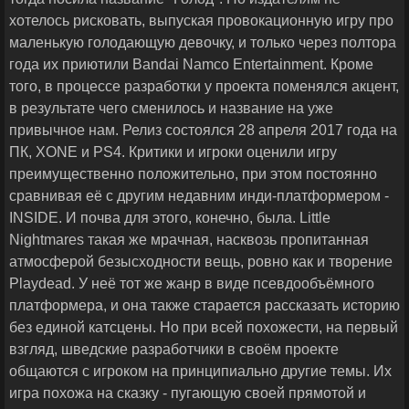
хотелось рисковать, выпуская провокационную игру про
маленькую голодающую девочку, и только через полтора
года их приютили Bandai Namco Entertainment. Кроме
того, в процессе разработки у проекта поменялся акцент,
в результате чего сменилось и название на уже
привычное нам. Релиз состоялся 28 апреля 2017 года на
ПК, XONE и PS4. Критики и игроки оценили игру
преимущественно положительно, при этом постоянно
сравнивая её с другим недавним инди-платформером -
INSIDE. И почва для этого, конечно, была. Little
Nightmares такая же мрачная, насквозь пропитанная
атмосферой безысходности вещь, ровно как и творение
Playdead. У неё тот же жанр в виде псевдообъёмного
платформера, и она также старается рассказать историю
без единой катсцены. Но при всей похожести, на первый
взгляд, шведские разработчики в своём проекте
общаются с игроком на принципиально другие темы. Их
игра похожа на сказку - пугающую своей прямотой и