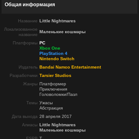
Общая информация
Название
Little Nightmares
Локализованное
Маленькие кошмары
название
Платформы
PC
Xbox One
PlayStation 4
Nintendo Switch
Издатель
Bandai Namco Entertainment
Разработчики
Tarsier Studios
Жанры
Платформер
Приключения
Головоломки/Пазл
Темы
Ужасы
Абстракция
Дата выхода
28 апреля 2017
Алиасы
Little Nightmares
Маленькие кошмары
ESRB
T