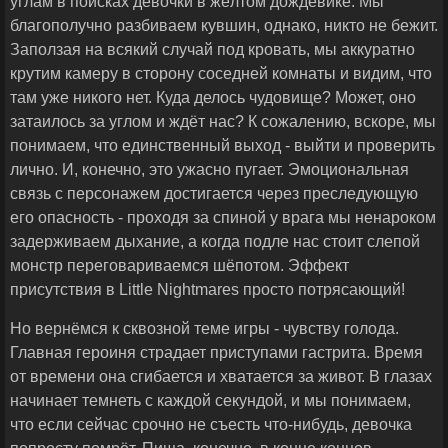
углам в поисках девочки в жёлтом дождевике. Мы
благополучно разбиваем кувшин, однако, никто не бежит.
Заползая на всякий случай под кровать, мы аккуратно
крутим камеру в сторону соседней комнаты и видим, что
там уже никого нет. Куда делось чудовище? Может, оно
затаилось за углом и ждёт нас? К сожалению, вскоре, мы
понимаем, что единственный выход - выйти и проверить
лично. И, конечно, это ужасно пугает. Эмоциональная
связь с персонажем достигается через преследующую
его опасность - проходя за спиной у врага мы ненароком
задерживаем дыхание, а когда подле нас стоит слепой
монстр переговариваемся шёпотом. Эффект
присутствия в Little Nightmares просто потрясающий!
Но вернёмся к сквозной теме игры - чувству голода.
Главная героиня страдает приступами гастрита. Время
от времени она сгибается и хватается за живот. В глазах
начинает темнеть с каждой секундой, и мы понимаем,
что если сейчас срочно не съесть что-нибудь, девочка