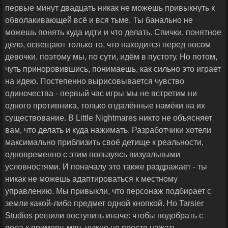
первые минут двадцать никак не можешь привыкнуть к
обволакивающей всё и вся тьме. Ты банально не
можешь понять куда идти и что делать. Спички, понятное
дело, освещают только то, что находится перед носом
девочки, поэтому мы, по сути, идём в пустоту. Но потом,
чуть приноровившись, понимаешь, как сильно это играет
на идею. Постепенно вырисовывается чувство
одиночества - первый час игры мы не встретим ни
одного противника, только отдалённые намёки на их
существование. В Little Nightmares никто не объясняет
вам, что делать и куда нажимать. Разработчики хотели
максимально приблизить своё детище к реальности,
одновременно с этим пользуясь визуальными
условностями. И поначалу это также раздражает - ты
никак не можешь адаптироваться к местному
управлению. Мы привыкли, что персонаж подбирает с
земли какой-либо предмет одной кнопкой. Но Tarsier
Studios решили поступить иначе: чтобы подобрать с
пола к примеру, мяч, нужно не просто нажать