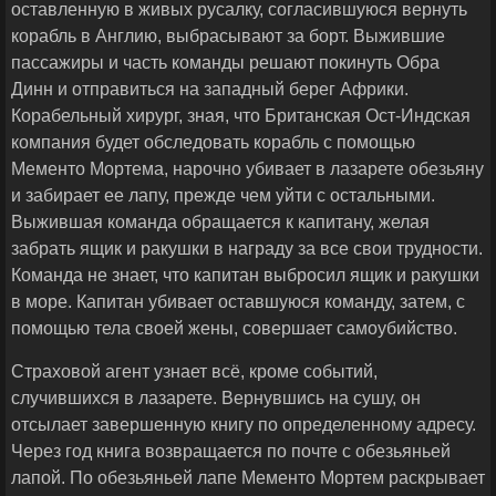
оставленную в живых русалку, согласившуюся вернуть
корабль в Англию, выбрасывают за борт. Выжившие
пассажиры и часть команды решают покинуть Обра
Динн и отправиться на западный берег Африки.
Корабельный хирург, зная, что Британская Ост-Индская
компания будет обследовать корабль с помощью
Мементо Мортема, нарочно убивает в лазарете обезьяну
и забирает ее лапу, прежде чем уйти с остальными.
Выжившая команда обращается к капитану, желая
забрать ящик и ракушки в награду за все свои трудности.
Команда не знает, что капитан выбросил ящик и ракушки
в море. Капитан убивает оставшуюся команду, затем, с
помощью тела своей жены, совершает самоубийство.
Страховой агент узнает всё, кроме событий,
случившихся в лазарете. Вернувшись на сушу, он
отсылает завершенную книгу по определенному адресу.
Через год книга возвращается по почте с обезьяньей
лапой. По обезьяньей лапе Мементо Мортем раскрывает