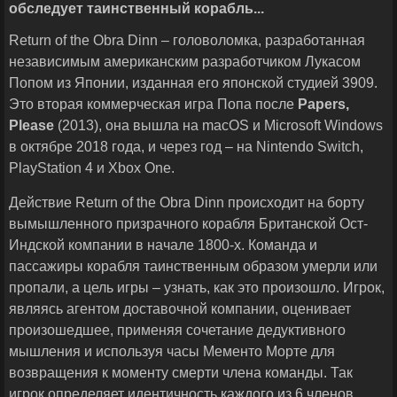
обследует таинственный корабль...
Return of the Obra Dinn – головоломка, разработанная
независимым американским разработчиком Лукасом
Попом из Японии, изданная его японской студией 3909.
Это вторая коммерческая игра Попа после
Papers
,
Please
(2013), она вышла на macOS и Microsoft Windows
в октябре 2018 года, и через год – на Nintendo Switch,
PlayStation 4 и Xbox One.
Действие Return of the Obra Dinn происходит на борту
вымышленного призрачного корабля Британской Ост-
Индской компании в начале 1800-х. Команда и
пассажиры корабля таинственным образом умерли или
пропали, а цель игры – узнать, как это произошло. Игрок,
являясь агентом доставочной компании, оценивает
произошедшее, применяя сочетание дедуктивного
мышления и используя часы Мементо Морте для
возвращения к моменту смерти члена команды. Так
игрок определяет идентичность каждого из 6 членов