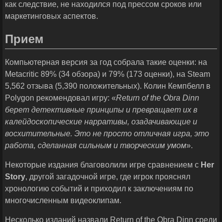
как следствие, не находился под прессом сроков или
маркетинговых аспектов.
Прием
Компьютерная версия за год собрала такие оценки: на
Metacritic 89% (34 обзора) и 79% (173 оценки), на Steam
5,562 отзыва (5,390 положительных). Колин Кемпбелл в
Polygon рекомендовал игру: «
Return
of
the
Obra
Dinn
берет детективные принципы и превращает их в
калейдоскопические нарративы, озадачивающие и
восхитительные. Это не просто отличная игра, это
работа, сделанная сильным и творческим умом
».
Некоторые издания благоволили игре сравнением с
Her
Story
, другой загадочной игре, где игрок прояснял
хронологию событий и приходил к заключениям по
многочисленным видеоклипам.
Несколько изданий назвали Return of the Obra Dinn среди