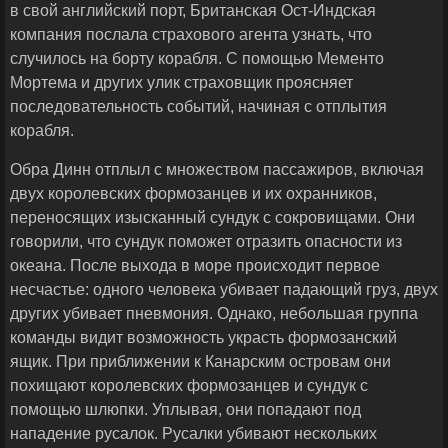
в свой английский порт, Британская Ост-Индская
компания послала страхового агента узнать, что
случилось на борту корабля. С помощью Мементо
Мортема и других улик страховщик проясняет
последовательность событий, начиная с отплытия
корабля.
Обра Динн отплыл с множеством пассажиров, включая
двух королевских формозанцев и их охранников,
переносящих изысканный сундук с сокровищами. Они
говорили, что сундук поможет отразить опасности из
океана. После выхода в море происходит первое
несчастье: одного человека убивает падающий груз, двух
других убивает пневмония. Однако, небольшая группа
команды видит возможность украсть формозанский
ящик. При приближении к Канарским островам они
похищают королевских формозанцев и сундук с
помощью шлюпки. Уплывая, они попадают под
нападение русалок. Русалки убивают нескольких