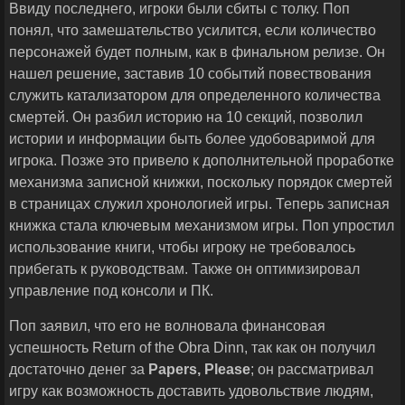
Ввиду последнего, игроки были сбиты с толку. Поп
понял, что замешательство усилится, если количество
персонажей будет полным, как в финальном релизе. Он
нашел решение, заставив 10 событий повествования
служить катализатором для определенного количества
смертей. Он разбил историю на 10 секций, позволил
истории и информации быть более удобоваримой для
игрока. Позже это привело к дополнительной проработке
механизма записной книжки, поскольку порядок смертей
в страницах служил хронологией игры. Теперь записная
книжка стала ключевым механизмом игры. Поп упростил
использование книги, чтобы игроку не требовалось
прибегать к руководствам. Также он оптимизировал
управление под консоли и ПК.
Поп заявил, что его не волновала финансовая
успешность Return of the Obra Dinn, так как он получил
достаточно денег за
Papers
,
Please
; он рассматривал
игру как возможность доставить удовольствие людям,