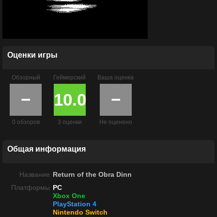
Оценки игры
Обзорный
Геймерский
Ваша оценка
−
10.0
−
0 обзоров
3 оценки
Не оценено
Общая информация
Название
Return of the Obra Dinn
Платформы
PC
Xbox One
PlayStation 4
Nintendo Switch