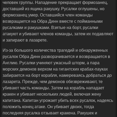
человек группы. Нападение прекращает формозанец,
доставший из ящика ракушку. Русалки оглушены, но
формозанец умер. Оставшийся член команды
возвращается на Обра Динн вместе с пойманными
русалками и ракушками. Взятые на борт, русалки
атакуют и убивают членов команды, затем их подавляют
и запирают в лазарете.
Из-за большого количества трагедий и обнаруженных
русалок Обра Динн разворачивается и возвращается в
Англию. Русалки учиняют ужасный шторм, а пара
морских демонов верхом на гигантских крабах-пауках
забирается на борт корабля, намереваясь добраться до
лазарета. Прежде, чем демонов обезвреживают, те
убивают часть команды. Затем на корабль нападает
кракен и убивает нескольких людей, включая жену
капитана. Капитан угрожает убить всех русалок, надеясь
положить конец атаке. Он убивает двоих, тогда
последняя русалка отзывает кракена. Ракушек и