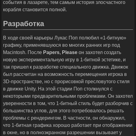
события в лазарете, тем самым история злосчастного
корабля становится полной.
Разработка
В ходе своей карьеры Лукас Поп полюбил «1-битную»
графику, применявшуюся во многих ранних игр под
Macintosh. После
Papers
,
Please
он захотел создать
новую экспериментальную игру в 1-битной эстетике, и
так пришел к разработке специального движка. Движок
был рассчитан на возможность перемещения игрока в
3D-пространстве, но с прорисовкой пресловутого стиля
в движке Unity. На этой стадии Поп столкнулся с
некоторыми предварительными проблемами. Он захотел
уверенности в том, что 1-битный стиль будет разборчив с
большинства углов, для этого потребовалось решать
проблемы с рендерингом. В частности, он обнаружил,
что 1-битная графика хорошо работает при отображении
в окне, но в полноэкранном разрешении вызывает у