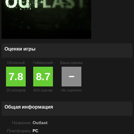
Оценки игры
Обзорный
Геймерский
Ваша оценка
7.8
8.7
−
20 обзоров
603 оценки
Не оценено
Общая информация
Название
Outlast
Платформы
PC