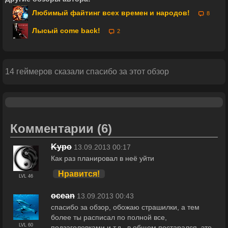
Любимый файтинг всех времен и народов!
8
Лысый come back!
2
14 геймеров сказали спасибо за этот обзор
Комментарии
(6)
Kypo
13.09.2013 00:17
Как раз планировал в неё уйти
Нравится!
LVL 46
ocean
13.09.2013 00:43
спасибо за обзор, обожаю страшилки, а тем
более ты расписал по полной все,
LVL 60
подзаголовками и т.д., в общем постарался, это