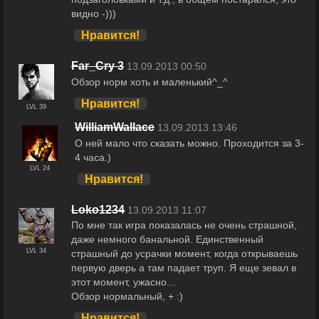
видно -)))
Нравится!
Far_Cry 3
13.09.2013 00:50
Обзор норм хоть и маленький^_^
Нравится!
LVL 39
WilliamWallace
13.09.2013 13:46
О ней мало что сказать можно. Проходится за 3-
4 часа.)
LVL 24
Нравится!
Loko1234
13.09.2013 11:07
По мне так игра показалась не очень страшной,
даже немного банальной. Единственный
LVL 34
страшный до усрачки момент, когда открываешь
первую дверь а там падает труп. Я еще зевал в
этот момент, ужасно...
Обзор нормальный, + :)
Нравится!