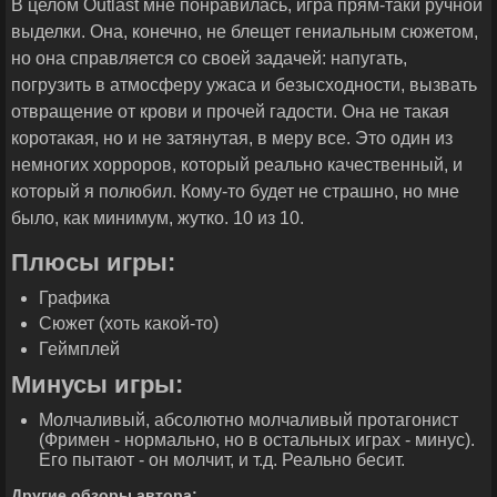
В целом Outlast мне понравилась, игра прям-таки ручной
выделки. Она, конечно, не блещет гениальным сюжетом,
но она справляется со своей задачей: напугать,
погрузить в атмосферу ужаса и безысходности, вызвать
отвращение от крови и прочей гадости. Она не такая
коротакая, но и не затянутая, в меру все. Это один из
немногих хорроров, который реально качественный, и
который я полюбил. Кому-то будет не страшно, но мне
было, как минимум, жутко. 10 из 10.
Плюсы игры:
Графика
Сюжет (хоть какой-то)
Геймплей
Минусы игры:
Молчаливый, абсолютно молчаливый протагонист
(Фримен - нормально, но в остальных играх - минус).
Его пытают - он молчит, и т.д. Реально бесит.
Другие обзоры автора: