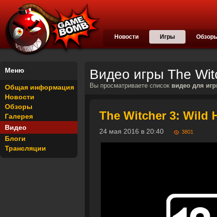
Новости
Игры
Обзор
Меню
Видео игры The Witc
Вы просматриваете список
видео для игры
Общая информация
Новости
Обзоры
The Witcher 3: Wild
Галерея
Видео
24 мая 2016 в 20:40
3801
Блоги
Трансляции