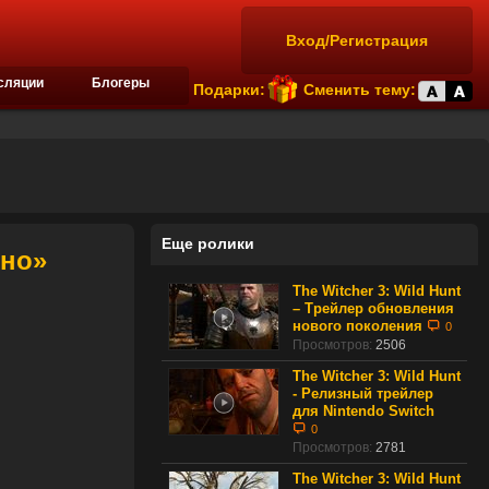
Вход/Регистрация
сляции
Блогеры
Подарки:
Сменить тему:
Еще ролики
ино»
The Witcher 3: Wild Hunt
– Трейлер обновления
нового поколения
0
Просмотров:
2506
The Witcher 3: Wild Hunt
- Релизный трейлер
для Nintendo Switch
0
Просмотров:
2781
The Witcher 3: Wild Hunt