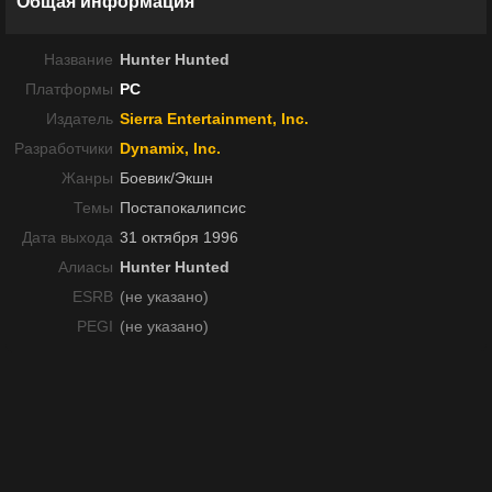
Общая информация
Название
Hunter Hunted
Платформы
PC
Издатель
Sierra Entertainment, Inc.
Разработчики
Dynamix, Inc.
Жанры
Боевик/Экшн
Темы
Постапокалипсис
Дата выхода
31 октября 1996
Алиасы
Hunter Hunted
ESRB
(не указано)
PEGI
(не указано)