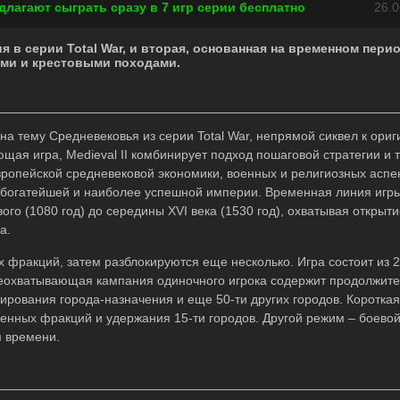
едлагают сыграть сразу в 7 игр серии бесплатно
26.0
егия в серии Total War, и вторая, основанная на временном пери
ями и крестовыми походами.
ия на тему Средневековья из серии Total War, непрямой сиквел к ори
ующая игра, Medieval II комбинирует подход пошаговой стратегии и 
вропейской средневековой экономики, военных и религиозных аспе
 богатейшей и наиболее успешной империи. Временная линия игр
го (1080 год) до середины XVI века (1530 год), охватывая открыти
а.
х фракций, затем разблокируются еще несколько. Игра состоит из 2
сеохватывающая кампания одиночного игрока содержит продолжит
ирования города-назначения и еще 50-ти других городов. Коротка
ленных фракций и удержания 15-ти городов. Другой режим – боево
м времени.