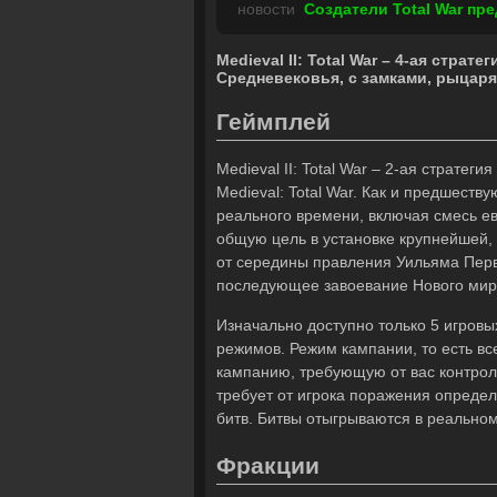
новости
Создатели Total War пр
Medieval II: Total War – 4-ая страт
Средневековья, с замками, рыцар
Геймплей
Medieval II: Total War – 2-ая стратег
Medieval: Total War. Как и предшеств
реального времени, включая смесь е
общую цель в установке крупнейшей,
от середины правления Уильяма Перво
последующее завоевание Нового мир
Изначально доступно только 5 игровы
режимов. Режим кампании, то есть в
кампанию, требующую от вас контрол
требует от игрока поражения опреде
битв. Битвы отыгрываются в реально
Фракции