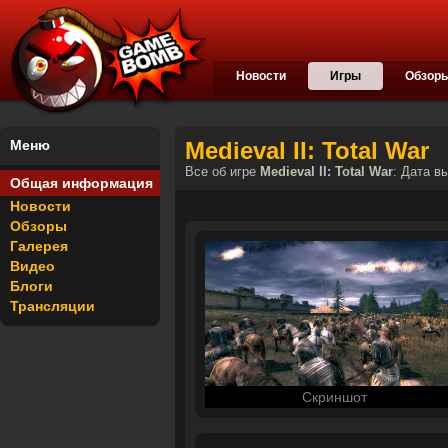
Новости
Игры
Обзор
Меню
Medieval II: Total War
Все об игре
Medieval II: Total War
: Дата в
Общая информация
Новости
Обзоры
Галерея
Видео
Блоги
Трансляции
Скриншот