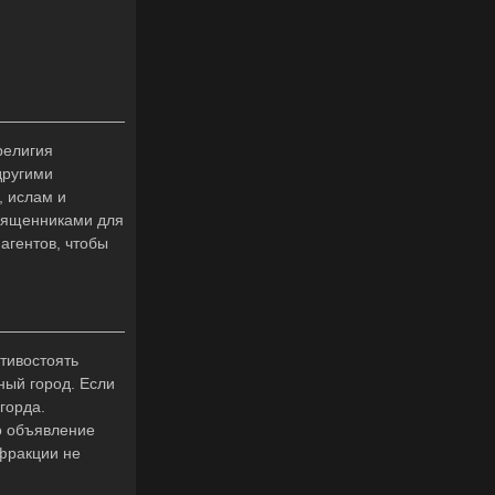
религия
другими
, ислам и
священниками для
агентов, чтобы
тивостоять
ный город. Если
горда.
о объявление
фракции не