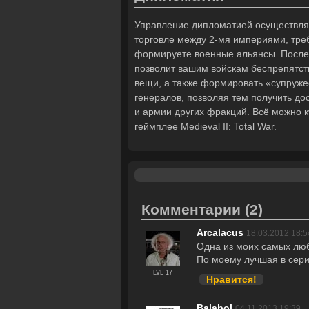
Управление дипломатией осуществляю
торговле между 2-мя империями, тре
формируете военные альянсы. После 
позволит вашим войскам беспрепятст
вещи, а также формировать «супруже
генералов, позволяя тем получить до
и армии других фракций. Всё можно к
геймплее Medieval II: Total War.
Комментарии
(2)
Arcalacus
18.03.2012 18:5
Одна из моих самых люб
По моему лучшая в сери
LVL 17
Нравится!
Balabol
04.11.2013 19:39