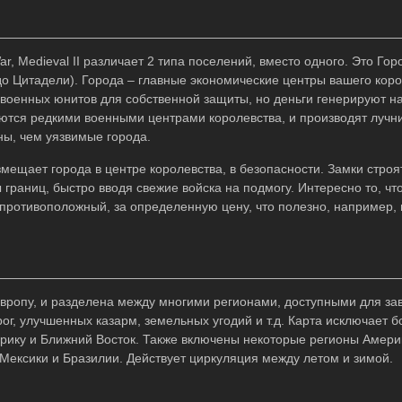
ar, Medieval II различает 2 типа поселений, вместо одного. Это Гор
о Цитадели). Города – главные экономические центры вашего коро
 военных юнитов для собственной защиты, но деньги генерируют н
яются редкими военными центрами королевства, и производят лучн
ны, чем уязвимые города.
ещает города в центре королевства, в безопасности. Замки строя
границ, быстро вводя свежие войска на подмогу. Интересно то, чт
 противоположный, за определенную цену, что полезно, например
Европу, и разделена между многими регионами, доступными для за
г, улучшенных казарм, земельных угодий и т.д. Карта исключает 
ику и Ближний Восток. Также включены некоторые регионы Амери
Мексики и Бразилии. Действует циркуляция между летом и зимой.