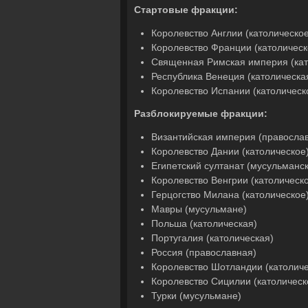
Стартовые фракции:
Королевство Англии (католическое
Королевство Франции (католическ
Священная Римская империя (кат
Республика Венеция (католическа
Королевство Испании (католическ
Разблокируемые фракции:
Византийская империя (правосла
Королевство Дании (католическое
Египетский султанат (мусульманс
Королевство Венгрии (католическ
Герцогство Милана (католическое
Мавры (мусульмане)
Польша (католическая)
Португалия (католическая)
Россия (православная)
Королевство Шотландии (католиче
Королевство Сицилии (католическ
Турки (мусульмане)