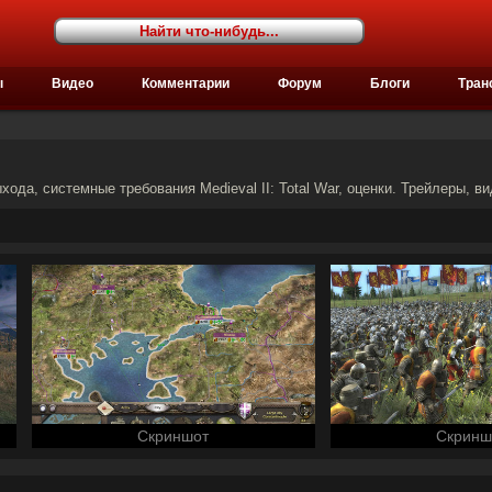
ы
Видео
Комментарии
Форум
Блоги
Тран
ыхода, системные требования Medieval II: Total War, оценки. Трейлеры, вид
Скриншот
Скринш