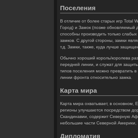
Поселения
В отличие от более старых игр Total W
Город) и Замок (позже обновляемый д
способны производить только слабых
замков. С другой стороны, замки явл
т.д. Замки, также, куда лучше защище
Обычно хороший король/королева разм
передней линии, и служат для защиты 
типов поселения можно превратить в
линии фронта относительно замка.
Карта мира
Карта мира охватывает, в основном, 
регионы улучшаются посредством доро
Скандинавии, содержит Северную Афр
небольшие части Северной Америки, 
Дипломатия