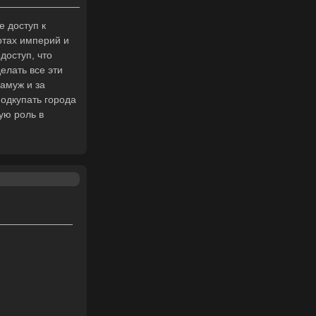
 доступ к
ртах империй и
доступ, что
елать все эти
амуж и за
подкупать города
ую роль в