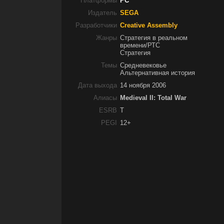
Платформы
PC
Издатель
SEGA
Разработчики
Creative Assembly
Жанры
Стратегия в реальном
времени/РТС
Стратегия
Темы
Средневековье
Альтернативная история
Дата выхода
14 ноября 2006
Алиасы
Medieval II: Total War
ESRB
T
PEGI
12+