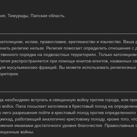
ия, Тимуриды, Папская область.
: католицизм, ислам, православие, еретиканство и язычество. Ваша 
нить религию нельзя. Религия помогает определить отношения с 
твенного порядка на подвластных территориях. Только католицизм
елигия распространяется при помощи юнитов-агентов, названных 
ля мусульманских фракций. Вы можете использовать религиозных 
рритории.
да необходимо вступать в священную войну против города, или про
 войск. Папа посылает католиков в Крестовый поход на определен
у него разрешения пойти в крестовый поход против определенного 
ихад, работающий аналогично крестовому походу, кроме того, чт
ижения имамами достаточного уровня благочестия. Православные 
вященные войны.