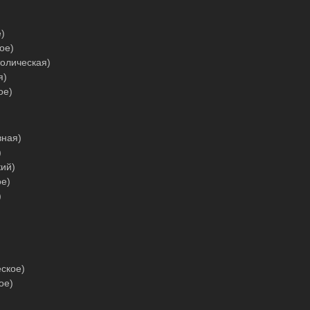
)
ое)
олическая)
я)
ое)
вная)
)
кий)
ое)
)
ское)
ое)