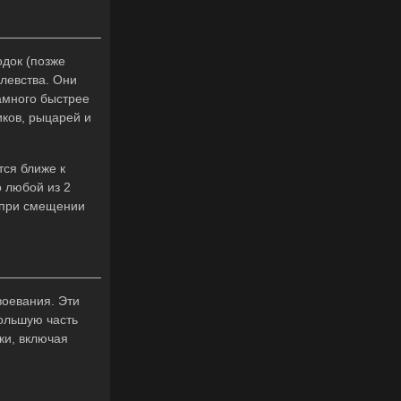
одок (позже
левства. Они
амного быстрее
иков, рыцарей и
тся ближе к
о любой из 2
, при смещении
воевания. Эти
большую часть
ки, включая