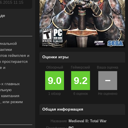
6.2015 11:15
оде
гинальной
тактики
ктов геймплея и
Оценки игры
ы простирается
е и
Обзорный
Геймерский
Ваша оценка
9.0
9.2
−
-х главных
ельную
1 обзор
6 оценок
Не оценено
я кампания
й, или режим
Общая информация
Название
Medieval II: Total War