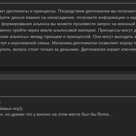
т дипломаты и принцессы. Посредством дипломатии вы получаете
буете деньги взамен на ненападение, получаете информацию о ка
формирования альянса вы можете произвести запрос на военный 
венно пройти через земли альянсовой империи. Принцессы могут д
ские альянсы» между принцем и принцессой. Они могут выходить з
ступ к королевской семье. Механика дипломатии позволяет игроку 
упить, вопрос стоит только за деньгами. Дипломатия играет ключев
4
имых игр))
и, но думаю что у многих на этом месте был бы Rome...