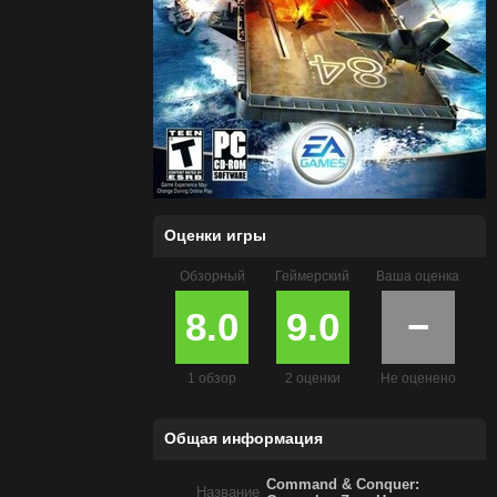
Оценки игры
Обзорный
Геймерский
Ваша оценка
8.0
9.0
−
1 обзор
2 оценки
Не оценено
Общая информация
Command & Conquer:
Название