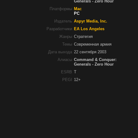
Generals - Zero Hour
Платформы
Mac
PC
Издатель
Aspyr Media, Inc.
Разработчики
EA Los Angeles
Жанры
Стратегия
Темы
Современная армия
Дата выхода
22 сентября 2003
Алиасы
Command & Conquer:
Generals - Zero Hour
ESRB
T
PEGI
12+