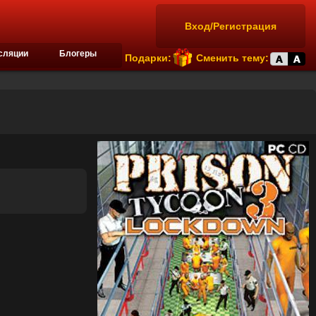
Вход/Регистрация
сляции
Блогеры
Подарки:
Сменить тему: