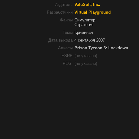
Издатель
ValuSoft, Inc.
Разработчики
Virtual Playground
Жанры
Симулятор
Стратегия
Темы
Криминал
Дата выхода
4 сентября 2007
Алиасы
Prison Tycoon 3: Lockdown
ESRB
(не указано)
PEGI
(не указано)