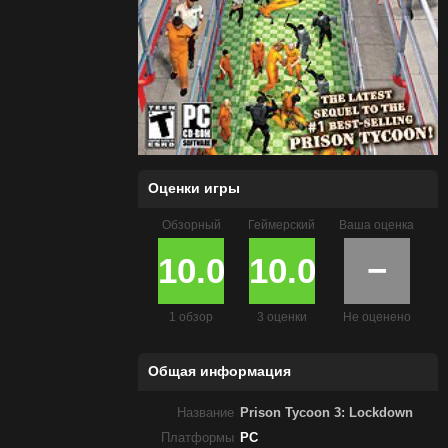
Оценки игры
Обзорный
Геймерский
Ваша оценка
10.0
10.0
−
1 обзор
3 оценки
Не оценено
Общая информация
Название
Prison Tycoon 3: Lockdown
Платформы
PC