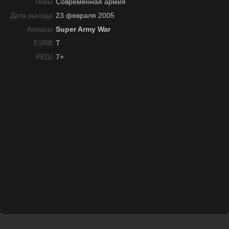
Темы
Современная армия
Дата выхода
23 февраля 2005
Алиасы
Super Army War
ESRB
T
PEGI
7+