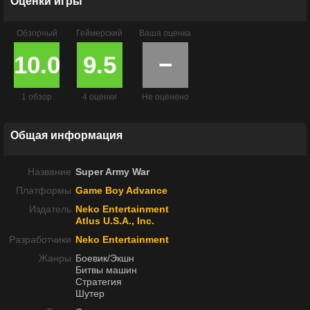
Оценки игры
Обзорный
Геймерский
Ваша оценка
10.0
9.5
−
1 обзор
4 оценки
Не оценено
Общая информация
Название
Super Army War
Платформы
Game Boy Advance
Издатель
Neko Entertainment
Atlus U.S.A., Inc.
Разработчики
Neko Entertainment
Жанры
Боевик/Экшн
Битвы машин
Стратегия
Шутер