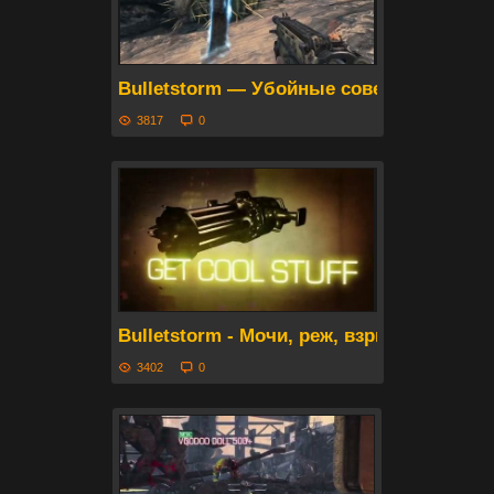
Bulletstorm — Убойные советы от Клиф
3817
0
Bulletstorm - Мочи, реж, взрывай!
3402
0