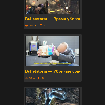
Bulletstorm — Время убивать виртуозн
10413
4
Bulletstorm — Убойные советы от Майка 
3034
0